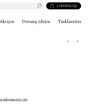
0
PREKĖS(-IŲ)
Akcijos
Dovanų idėjos
Tinklaraštis
u informacijos čia)