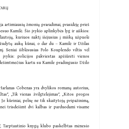
TARŲ
 artimiausių žmonių praradimai, prasidėję prieš
suo Kamilė. Šio įvykio aplinkybės lyg ir aiškios:
autojų, kuriuos naktį išėjusius į mišką užpuolė
užudytų aukų kūnai, o dar du – Kamilė ir Džilas
į. Seniai išblėsusias Polo Kouplendo viltis vėl
 įvykis: policijos pakviestas apžiūrėti vienos
 dešimtmečius kartu su Kamile pradingusio Džilo
Harlanas Cobenas yra dvylikos romanų autorius,
as“, „Tik vienas žvilgtelėjimas“, „Kitos progos
 Jo kūriniai, pelnę ne tik skaitytojų pripažinimą,
u nei trisdešimt dvi kalbas ir parduodami visame
“, Tarptautinio knygų klubo paskelbtas mėnesio