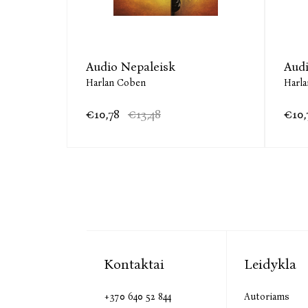
ve
Audio Nepaleisk
Audi
Harlan Coben
Harl
€10,78
€13,48
€10,
Kontaktai
Leidykla
+370 640 52 844
Autoriams