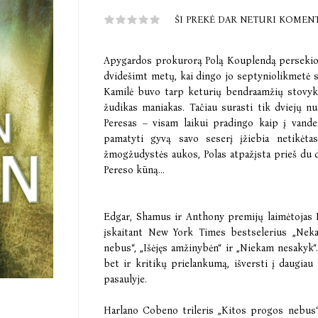
ŠI PREKĖ DAR NETURI KOMEN
Apygardos prokurorą Polą Kouplendą persekioja
dvidešimt metų, kai dingo jo septyniolikmetė se
Kamilė buvo tarp keturių bendraamžių stovykl
žudikas maniakas. Tačiau surasti tik dviejų n
Peresas – visam laikui pradingo kaip į vanden
pamatyti gyvą savo seserį įžiebia netikėtas
žmogžudystės aukos, Polas atpažįsta prieš du
Pereso kūną...
Edgar, Shamus ir Anthony premijų laimėtojas 
įskaitant New York Times bestselerius „Nekalt
nebus“, „Išėjęs amžinybėn“ ir „Niekam nesakyk“.
bet ir kritikų prielankumą, išversti į daugia
pasaulyje.
Harlano Cobeno trileris „Kitos progos nebus