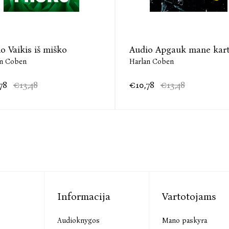
o Vaikis iš miško
Audio Apgauk mane kar
an Coben
Harlan Coben
78
€13,48
€10,78
€13,48
Informacija
Vartotojams
Audioknygos
Mano paskyra