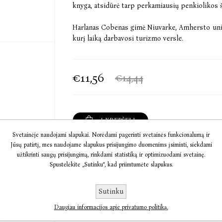
knyga, atsidūrė tarp perkamiausių penkiolikos ša
Harlanas Cobenas gimė Niuvarke, Amhersto unive
kurį laiką darbavosi turizmo versle.
€11,56
€14,44
Į KREPŠELĮ
Svetainėje naudojami slapukai. Norėdami pagerinti svetainės funkcionalumą ir
Jūsų patirtį, mes naudojame slapukus prisijungimo duomenims įsiminti, siekdami
Informacija
užtikrinti saugų prisijungimą, rinkdami statistiką ir optimizuodami svetainę.
Spustelėkite „Sutinku“, kad priimtumėte slapukus.
Komentarai
Sutinku
Susisiekite
Daugiau informacijos apie privatumo politiką.