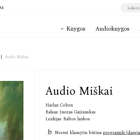
AS
Knygos
Audioknygos
|
Audio Miškai
Audio Miškai
Harlan Coben
Balsas:
Juozas Gaižauskas
Leidėjas:
Baltos lankos
Norint klausytis būtina
programėlė (daugia