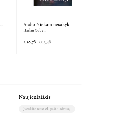
tą
Audio Niekam nesakyk
El. knyg
Harlan Coben
Harlan Co
€10,78
€13,48
€6,75
€
Naujienlaiškis