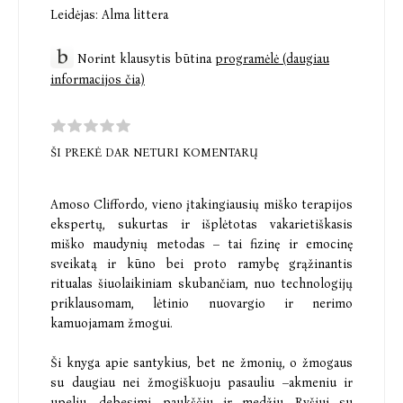
Leidėjas:
Alma littera
Norint klausytis būtina
programėlė (daugiau
informacijos čia)
ŠI PREKĖ DAR NETURI KOMENTARŲ
Amoso Cliffordo, vieno įtakingiausių miško terapijos
ekspertų, sukurtas ir išplėtotas vakarietiškasis
miško maudynių metodas – tai fizinę ir emocinę
sveikatą ir kūno bei proto ramybę grąžinantis
ritualas šiuolaikiniam skubančiam, nuo technologijų
priklausomam, lėtinio nuovargio ir nerimo
kamuojamam žmogui.
Ši knyga apie santykius, bet ne žmonių, o žmogaus
su daugiau nei žmogiškuoju pasauliu –akmeniu ir
upeliu, debesimi, paukščiu ir medžiu. Ryšiui su