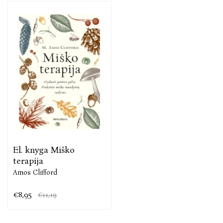
El. knyga Miško
terapija
Amos Clifford
€8,95
€11,19