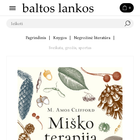
0
Pagrindinis
|
Knygos
|
Negrožinė literatūra
|
Sveikata, grožis, sportas