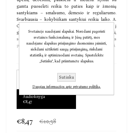
gamta puoselėti reikia to paties kaip ir žmonių
santykiams – smalsumo, dėmesio ir reguliarumo.
Svarbiausia – kokybiškam santykiui reikia laiko. A.
Cliffordas kviečia ugdytis įprotį reguliariai išeiti į
Svetainėje naudojami slapukai. Norėdami pagerinti
gamtą ir niekieno netrukdomiems lėtai, dėmesingai,
svetainės funkcionalumą ir Jūsų patirtį, mes
smalsiai ją tyrinėti ne tik penkiais gerai žinomais
naudojame slapukus prisijungimo duomenims įsiminti,
pojūčiais, bet ir intuicija, vaizduote ir švelnia širdimi.
siekdami užtikrinti saugų prisijungimą, rinkdami
statistiką ir optimizuodami svetainę. Spustelėkite
Knygoje yra daugiau nei penkiasdešimt autoriaus ir
„Sutinku“, kad priimtumėte slapukus.
jo kolegų, miško maudynių gidų, sukurtų ir
išbandytų kvietimų – laisvos formos pratimų miške,
Elektroninė knyga
Sutinku
kurie padeda pasinerti į dabarties akimirką, iki galo
€8,95
išjausti miško atmosferą, atsipalaiduoti ir pailsėti.
Daugiau informacijos apie privatumo politiką.
Toks buvimas miške skatina pastabumą ir
Audioknyga
kūrybingumą, tad ilgainiui kvietimus išmoksite kurti
€8,47
patys ir veiklos miške tikrai nepritrūksite.
€8,47
€10,58
„Miške apstu kvietimų. Žolė kviečia atsigulti.