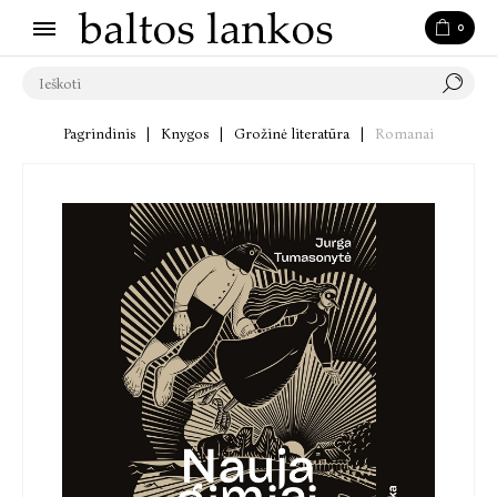
0
Pagrindinis
|
Knygos
|
Grožinė literatūra
|
Romanai