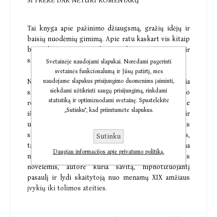
ŠI PREKĖ DAR NETURI KOMENTARŲ
Tai knyga apie pažinimo džiaugsmą, gražių idėjų ir
baisių nuodėmių gimimą. Apie ratu kaskart vis kitaip
besisukančią istoriją, karą, vaikystę, motinystę, ir
stiprų troškimą gyventi.
Svetainėje naudojami slapukai. Norėdami pagerinti
svetainės funkcionalumą ir Jūsų patirtį, mes
Novelių romanas „Naujagimiai" – aiškiai išsiskiria
naudojame slapukus prisijungimo duomenims įsiminti,
siekdami užtikrinti saugų prisijungimą, rinkdami
savita pasaulio vizija, ryškiais personažais, magiškojo
statistiką ir optimizuodami svetainę. Spustelėkite
realizmo elementais. Nekasdieniškame kontekste
„Sutinku“, kad priimtumėte slapukus.
išryškėja asmeninės dramos, ribinės patirtys ir
užburiantys, įtraukiantys vaizdai. Realistinis
sluoksnis čia maišomas drauge su antgamtiniais,
Sutinku
tautosakiniais, istoriniais sluoksniais. Kiekviena
Daugiau informacijos apie privatumo politiką.
novelė turi vienokią ar kitokią jungtį su kitomis
novelėmis, autorė kuria savitą, hipnotizuojantį
pasaulį ir lydi skaitytoją nuo menamų XIX amžiaus
įvykių iki tolimos ateities.