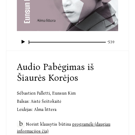
-5:39
Audio Pabėgimas iš
Šiaurės Korėjos
Sébastien Falletti
,
Eunsun Kim
Balsas:
Aistė Šeštokaitė
Leidėjas:
Alma littera
Norint klausytis būtina
programėlė (daugiau
informacijos čia)