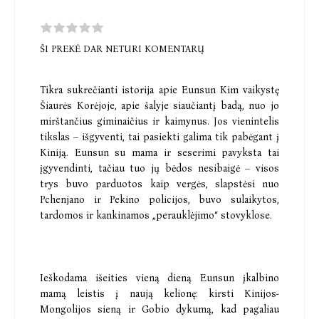
ŠI PREKĖ DAR NETURI KOMENTARŲ
Tikra sukrečianti istorija apie Eunsun Kim vaikystę
Šiaurės Korėjoje, apie šalyje siaučiantį badą, nuo jo
mirštančius giminaičius ir kaimynus. Jos vienintelis
tikslas – išgyventi, tai pasiekti galima tik pabėgant į
Kiniją. Eunsun su mama ir seserimi pavyksta tai
įgyvendinti, tačiau tuo jų bėdos nesibaigė – visos
trys buvo parduotos kaip vergės, slapstėsi nuo
Pchenjano ir Pekino policijos, buvo sulaikytos,
tardomos ir kankinamos „perauklėjimo“ stovyklose.
Ieškodama išeities vieną dieną Eunsun įkalbino
mamą leistis į naują kelionę: kirsti Kinijos-
Mongolijos sieną ir Gobio dykumą, kad pagaliau