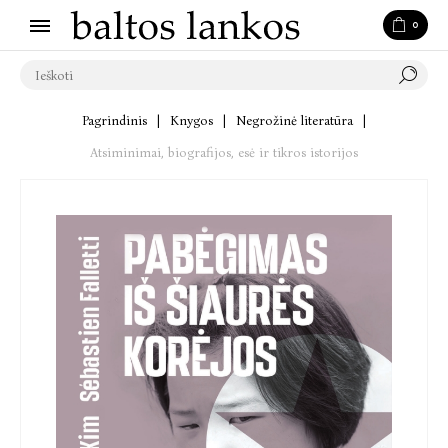
0
Pagrindinis
|
Knygos
|
Negrožinė literatūra
|
Atsiminimai, biografijos, esė ir tikros istorijos