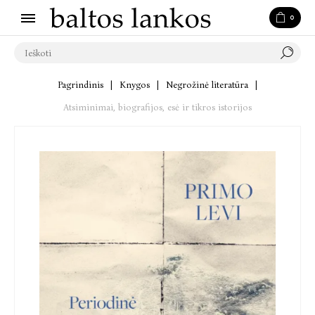
0
Pagrindinis
|
Knygos
|
Negrožinė literatūra
|
Atsiminimai, biografijos, esė ir tikros istorijos