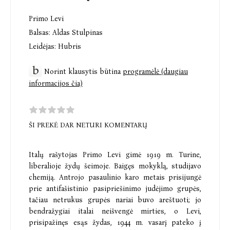
Primo Levi
Balsas:
Aldas Stulpinas
Leidėjas:
Hubris
Norint klausytis būtina
programėlė (daugiau
informacijos čia)
ŠI PREKĖ DAR NETURI KOMENTARŲ
Italų rašytojas Primo Levi gimė 1919 m. Turine,
liberalioje žydų šeimoje. Baigęs mokyklą, studijavo
chemiją. Antrojo pasaulinio karo metais prisijungė
prie antifašistinio pasipriešinimo judėjimo grupės,
tačiau netrukus grupės nariai buvo areštuoti; jo
bendražygiai italai neišvengė mirties, o Levi,
prisipažinęs esąs žydas, 1944 m. vasarį pateko į