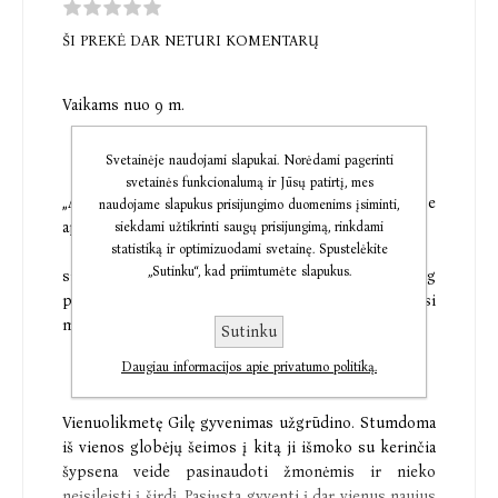
ŠI PREKĖ DAR NETURI KOMENTARŲ
Vaikams nuo 9 m.
Svetainėje naudojami slapukai. Norėdami pagerinti
svetainės funkcionalumą ir Jūsų patirtį, mes
„Aš nesu puiki. Aš nuostabi. Ir garsi visoje
naudojame slapukus prisijungimo duomenims įsiminti,
apygardoje. Niekas nenori prasidėti su
siekdami užtikrinti saugų prisijungimą, rinkdami
statistiką ir optimizuodami svetainę. Spustelėkite
„Sutinku“, kad priimtumėte slapukus.
smarkuole Galadriele Hopkins. Esu per daug
protinga ir nesuvaldoma. Pabaisa Gilė – taip visi
mane vadina.“
Sutinku
Daugiau informacijos apie privatumo politiką.
Vienuolikmetę Gilę gyvenimas užgrūdino. Stumdoma
iš vienos globėjų šeimos į kitą ji išmoko su kerinčia
šypsena veide pasinaudoti žmonėmis ir nieko
neįsileisti į širdį. Pasiųsta gyventi į dar vienus naujus