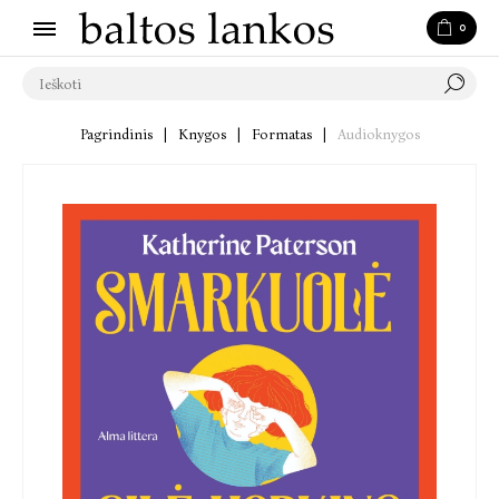
0
Pagrindinis
|
Knygos
|
Formatas
|
Audioknygos