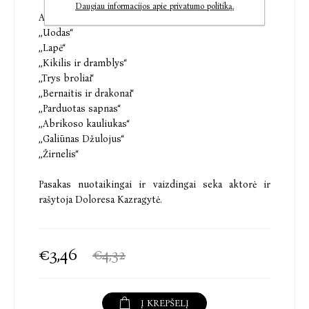
Daugiau informacijos apie privatumo politiką.
Audioknygoje rasite devynias pasakas:
,,Uodas‘‘
,,Lapė‘‘
,,Kikilis ir dramblys‘‘
,,Trys broliai‘‘
,,Bernaitis ir drakonai‘‘
,,Parduotas sapnas‘‘
,,Abrikoso kauliukas‘‘
,,Galiūnas Džulojus‘‘
,,Žirnelis‘‘
Pasakas nuotaikingai ir vaizdingai seka aktorė ir
rašytoja Doloresa Kazragytė.
€3,46
€4,32
Į KREPŠELĮ