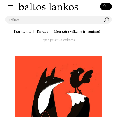
0
Pagrindinis
|
Knygos
|
Literatūra vaikams ir jaunimui
|
Apie jausmus vaikams