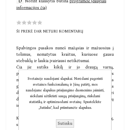
Norint klausytis būtina
programėlė (daugiau
informacijos čia)
ŠI PREKĖ DAR NETURI KOMENTARŲ
Spalvingos pasakos nuneš mažąsias ir mažuosius į
tolimus, nematytus kraštus, kuriuose gausu
stebuklų ir laukia įvairiausi netikėtumai.
Čia jie sutiks kikilį ir jo draugą varną,
parodysiančius, jog padėdami vieni kitiems net patys
Svetainėje naudojami slapukai. Norėdami pagerinti
mažiausieji ir silpniausieji įveikia didžiausius
svetainės funkcionalumą ir Jūsų patirtį, mes
galiūnus. Lauks gudri ir klastinga lapė, net su pačiais
naudojame slapukus prisijungimo duomenims įsiminti,
drakonais nepabūgęs kautis galiūnas Džulojus bei
siekdami užtikrinti saugų prisijungimą, rinkdami
daug kitų – gerų ir piktų, mažų ir didelių, fantastinių
statistiką ir optimizuodami svetainę. Spustelėkite
ir įdomių – pasakų veikėjų.
„Sutinku“, kad priimtumėte slapukus.
Klausydami audiopasakų vaikai lavins vaizduotę,
Sutinku
susipažins su tadžikų pasakomis.