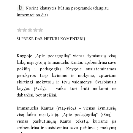
Norint klausytis būtina
programėlė (daugiau
informacijos čia)
ŠI PREKĖ DAR NETURI KOMENTARŲ
Knygoje „Apie pedagogiką“ vienas žymiausių visų
laikų mąstytojų Immanuelis Kantas apibendrina savo
požiūrį į pedagogiką. Knygoje susisteminamos
perskyros tarp lavinimo ir mokymo, aptariami
skirtingi mokytojų ir tėvų vaidmenys. Svarbiausia
knygos įžvalga – vaikai turi būti mokomi ne
dabarčiai, bet ateičiai.
Immanuelis Kantas (1724-1804) – vienas žymiausių
visų laikų mąstytojų. „Apie pedagogiką“ (1803) –
vienas paskutiniųjų Kanto tekstų, kuriame jis
apibendrina ir susistemina savo pažiūras į mokymą