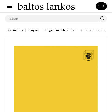
0
Pagrindinis
|
Knygos
|
Negrožinė literatūra
|
Religija, filosofija