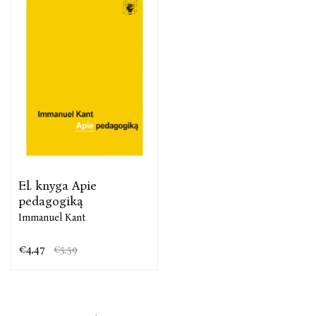
El. knyga Apie
pedagogiką
Immanuel Kant
€4,47
€5,59