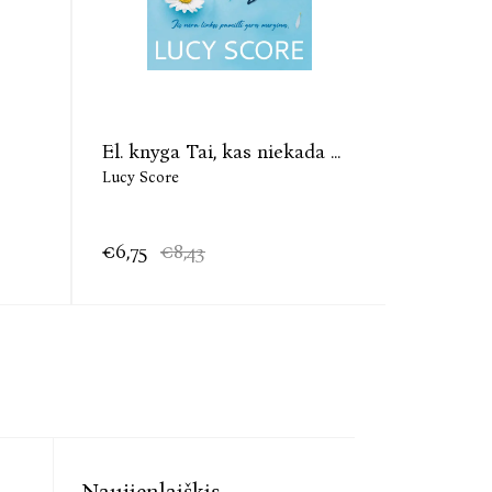
El. knyga Tai, kas niekada ...
Lucy Score
€6,75
€8,43
Naujienlaiškis