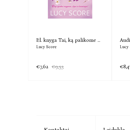
El. knyga Tai, ką palikome ...
Audi
Lucy Score
Lucy 
€7,62
€9,53
€8,4
Kontaktai
Leidykla