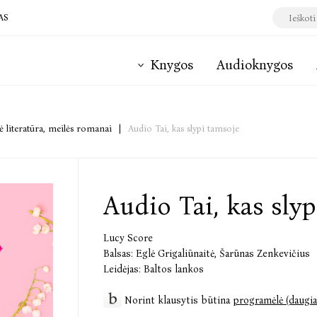
AS
Knygos
Audioknygos
 literatūra, meilės romanai
|
Audio Tai, kas slypi tamsoje
Audio Tai, kas sly
Lucy Score
Balsas:
Eglė Grigaliūnaitė
,
Šarūnas Zenkevičius
Leidėjas:
Baltos lankos
Norint klausytis būtina
programėlė (daugia