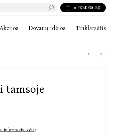
0
PREKĖS(-IŲ)
Akcijos
Dovanų idėjos
Tinklaraštis
pi tamsoje
u informacijos čia)