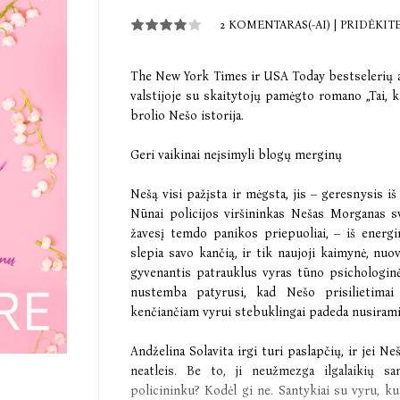
2 KOMENTARAS(-AI)
|
PRIDĖKIT
The New York Times ir USA Today bestselerių a
valstijoje su skaitytojų pamėgto romano „Tai, 
brolio Nešo istorija.
Geri vaikinai neįsimyli blogų merginų
Nešą visi pažįsta ir mėgsta, jis – geresnysis i
Nūnai policijos viršininkas Nešas Morganas s
žavesį temdo panikos priepuoliai, – iš energi
slepia savo kančią, ir tik naujoji kaimynė, nuov
gyvenantis patrauklus vyras tūno psichologinė
nustemba patyrusi, kad Nešo prisilietimai
kenčiančiam vyrui stebuklingai padeda nusiraminti
Andželina Solavita irgi turi paslapčių, ir jei Ne
neatleis. Be to, ji neužmezga ilgalaikių s
policininku? Kodėl gi ne. Santykiai su vyru, kuri