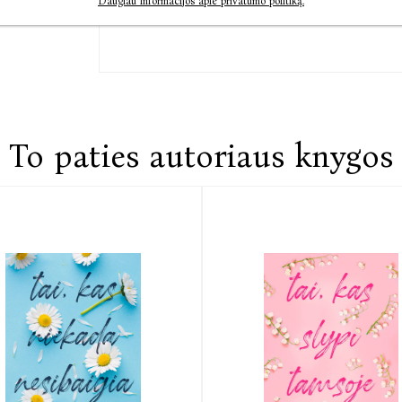
Daugiau informacijos apie privatumo politiką.
To paties autoriaus knygos