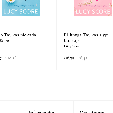
o Tai, kas niekada ...
El. knyga Tai, kas slypi
tamsoje
Score
Lucy Score
7
€10,58
€6,75
€8,43
Informacija
Vartotojams