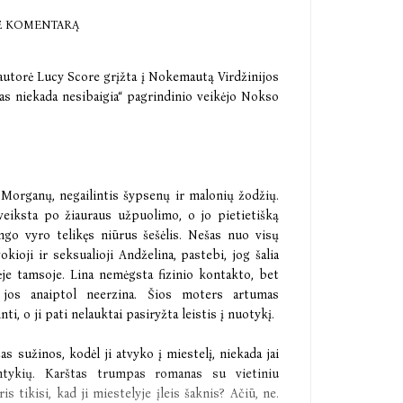
E KOMENTARĄ
utorė Lucy Score grįžta į Nokemautą Virdžinijos
kas niekada nesibaigia“ pagrindinio veikėjo Nokso
š Morganų, negailintis šypsenų ir malonių žodžių.
veiksta po žiauraus užpuolimo, o jo pietietišką
ngo vyro telikęs niūrus šešėlis. Nešas nuo visų
okioji ir seksualioji Andželina, pastebi, jog šalia
je tamsoje. Lina nemėgsta fizinio kontakto, bet
 jos anaiptol neerzina. Šios moters artumas
, o ji pati nelauktai pasiryžta leistis į nuotykį.
šas sužinos, kodėl ji atvyko į miestelį, niekada jai
antykių. Karštas trumpas romanas su vietiniu
s tikisi, kad ji miestelyje įleis šaknis? Ačiū, ne.