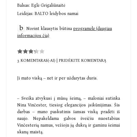
Balsas:
Eglė Grigaliūnaitė
Leidėjas:
BALTO leidybos namai
Norint klausytis būtina
programėlė (daugiau
informacijos čia)
3 KOMENTARAS(-AI)
|
PRIDĖKITE KOMENTARĄ
Ji mato viską – net ir per uždarytas duris.
– Sveika atvykusi į mūsų šeimą, – maloniai sutinka
Nina Vinčester, tiesiog elegancijos įsikūnijimas. Šis
darbas – mano paskutinis šansas viską pradėti iš
naujo. Nepakeldama galvos šveičiu nuostabius
Vinčesterių namus, vežioju jų dukrą ir gaminu šeimai
skanų maistą.