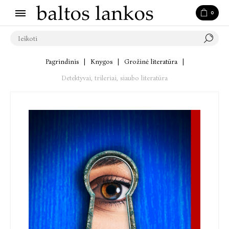
0
Pagrindinis
|
Knygos
|
Grožinė literatūra
|
Detektyvai, trileriai, siaubo literatūra