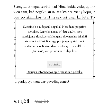
Stengiuosi nepastebėti, kad Nina jaukia viską aplink
vien tam, kad negalėčiau nė atsikvėpti. Vieną liepia, o
vos po akimirkos tvirtina sakiusi visai ką kitą. Tik
nuleidžiu galvą ir klausau priekaištų. Negaliu prarasti
Svetainėje naudojami slapukai. Norėdami pagerinti
šio darbo.
svetainės funkcionalumą ir Jūsų patirtį, mes
naudojame slapukus prisijungimo duomenims įsiminti,
Gražuolis šeimos galva Endrius Vinčesteris kasdien
siekdami užtikrinti saugų prisijungimą, rinkdami
atrodo vis labiau palūžęs. Kai pažvelgiu į skausmo
statistiką ir optimizuodami svetainę. Spustelėkite
kupinas jo akis, sunku susilaikyti nepagalvojus, kaip
„Sutinku“, kad priimtumėte slapukus.
gyvenčiau, jei užimčiau Ninos vietą. Prašmatnūs
namai, prabangus automobilis, tobulas vyras. O
Sutinku
jeigu...
Daugiau informacijos apie privatumo politiką.
Tačiau aš turiu ką slėpti. Kaip ir Vinčesteriai. Tik ar
jų paslaptys nėra dar pavojingesnės?
€11,68
€14,60