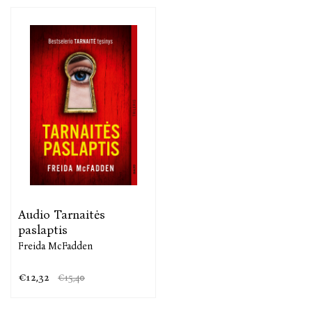
Audio Tarnaitės
paslaptis
Freida McFadden
€12,32
€15,40