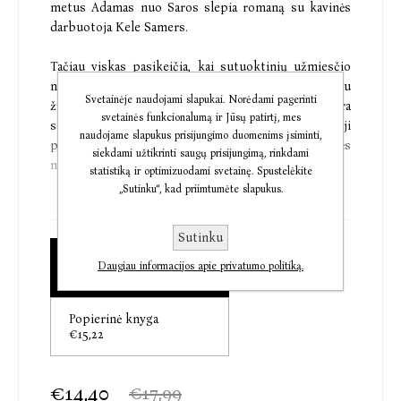
metus Adamas nuo Saros slepia romaną su kavinės
darbuotoja Kele Samers.
Tačiau viskas pasikeičia, kai sutuoktinių užmiesčio
namuose randamas Kelės kūnas, o pagrindiniu
Svetainėje naudojami slapukai. Norėdami pagerinti
žmogžudystės įtariamuoju tampa Adamas. Sara
svetainės funkcionalumą ir Jūsų patirtį, mes
susiduria su sudėtingiausia byla savo karjeroje: ji
naudojame slapukus prisijungimo duomenims įsiminti,
pasiryžusi ginti Adamą, kuriam už savo meilužės
siekdami užtikrinti saugų prisijungimą, rinkdami
nužudymą gresia mirties bausmė.
statistiką ir optimizuodami svetainę. Spustelėkite
„Sutinku“, kad priimtumėte slapukus.
Nors Adamas neabejotinai kaltas dėl nesantuokinių
santykių su Kele, lieka klausimas: ar jis kaltas ir dėl
Sutinku
jos nužudymo?
Audioknyga
Daugiau informacijos apie privatumo politiką.
€14,40
„Romano autorė – netikėtų siužeto posūkių
Popierinė knyga
karalienė.“
€15,22
Colleen Hoover
„Puikus trileris: meistriškai supintas siužetas,
€14,40
€17,99