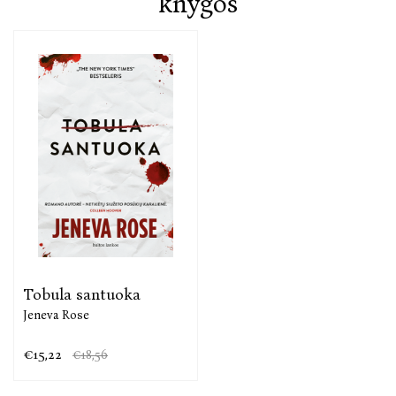
knygos
Tobula santuoka
Jeneva Rose
€15,22
€18,56