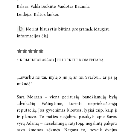
Balsas:
Valda Bičkutė
,
Vaidotas Baumila
Leidėjas:
Baltos lankos
Norint klausytis būtina
programėlė (daugiau
informacijos čia)
2 KOMENTARAS(-AI)
|
PRIDĖKITE KOMENTARĄ
„...svarbu ne tai, mylėjo jis ją ar ne. Svarbu... ar jis ją
nužudė.“
Sara Morgan – viena geriausių baudžiamųjų bylų
advokačių Vašingtone, turinti nepriekaištingą
reputaciją. Jos gyvenimas klostosi lygiai taip, kaip ji
ir planavo. To paties negalima pasakyti apie Saros
vyrą Adamą – nesėkmingą rašytoją, negalintį pakęsti
savo žmonos sėkmės. Negana to, beveik dvejus