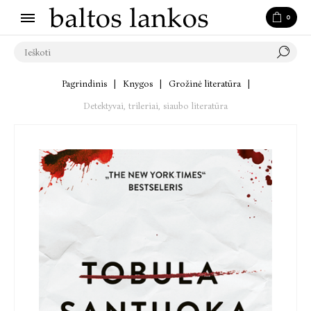
0
Pagrindinis
|
Knygos
|
Grožinė literatūra
|
Detektyvai, trileriai, siaubo literatūra