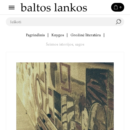
0
Pagrindinis
|
Knygos
|
Grožinė literatūra
|
Šeimos istorijos, sagos