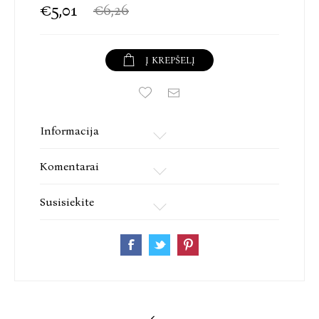
€5,01
€6,26
Į KREPŠELĮ
Informacija
Komentarai
Susisiekite