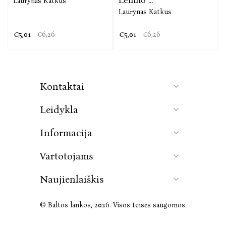
Laurynas Katkus
Laurynas Katkus
€5,01
€5,01
€6,26
€6,26
Kontaktai
Leidykla
Informacija
Vartotojams
Naujienlaiškis
© Baltos lankos, 2026. Visos teisės saugomos.