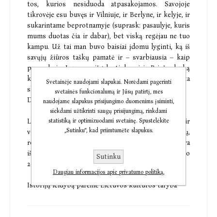
tos, kurios nesiduoda atpasakojamos. Savojoje
tikrovėje esu buvęs ir Vilniuje, ir Berlyne, ir kelyje, ir
sukarintame beprotnamyje (suprask: pasaulyje, kuris
mums duotas čia ir dabar), bet viską regėjau ne tuo
kampu. Už tai man buvo baisiai įdomu lyginti, ką iš
savųjų žiūros taškų pamatė ir – svarbiausia – kaip
papasakojo Lauryno išgalvoti herojai. Prieš plauką
kalbos kultūros zuikio iškamšą glostanti tatuiruota
Svetainėje naudojami slapukai. Norėdami pagerinti
slengo ranka“,
svetainės funkcionalumą ir Jūsų patirtį, mes
Donatas Petrošius.
naudojame slapukus prisijungimo duomenims įsiminti,
siekdami užtikrinti saugų prisijungimą, rinkdami
statistiką ir optimizuodami svetainę. Spustelėkite
Laurynas Katkus – žinomas rašytojas, eseistas ir
„Sutinku“, kad priimtumėte slapukus.
vertėjas. Jis išleido keletą poezijos ir esė rinkinių,
romaną „Judantys šešėliai“. Istorija „Vienas nulis“ yra
iš apysakų rinkinio „Nakvynė Berlyne“, pasirodžiusio
Sutinku
2022 metais.
Daugiau informacijos apie privatumo politiką.
Istorijų leidybą parėmė Lietuvos kultūros taryba