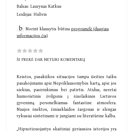
Balsas:
Laurynas Katkus
Leidėjas:
Hubris
Norint klausytis būtina
programėlė (daugiau
informacijos čia)
ŠI PREKĖ DAR NETURI KOMENTARŲ
Keistos, pasakiškos situacijos tampa išeities tašku
pasakojimams apie Nepriklausomybės kartą, apie jos
siekius, pasirinkimus bei patirtis. Atidus, neretai
humoristinis žvilgsnis į šiuolaikinės Lietuvos
gyvenimą persmelkiamas fantastine atmosfera.
Naujos šnektos, žiniasklaidos žargonas ir slengas
vykusiai sintetinami ir jungiami su literatūrine kalba.
„Hipnotizuojantys skaitiniai: geriausios istorijos yra