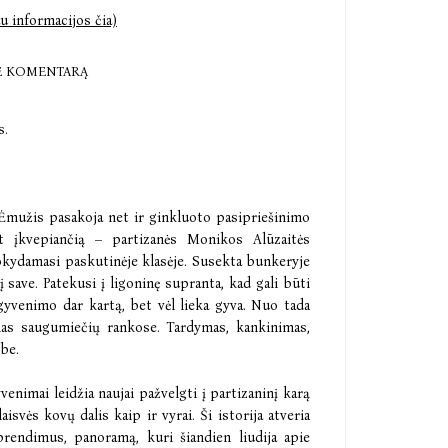
u informacijos čia)
E KOMENTARĄ
s.
 Ėmužis pasakoja net ir ginkluoto pasipriešinimo
et įkvepiančią – partizanės Monikos Alūzaitės
okydamasi paskutinėje klasėje. Susekta bunkeryje
 save. Patekusi į ligoninę supranta, kad gali būti
 gyvenimo dar kartą, bet vėl lieka gyva. Nuo tada
slas saugumiečių rankose. Tardymas, kankinimas,
ybe.
enimai leidžia naujai pažvelgti į partizaninį karą
svės kovų dalis kaip ir vyrai. Ši istorija atveria
prendimus, panoramą, kuri šiandien liudija apie