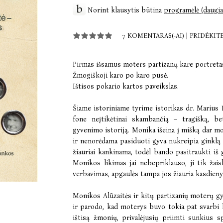
Norint klausytis būtina
programėlė (daugia
7 KOMENTARAS(-AI)
|
PRIDĖKIT
Pirmas išsamus moters partizanų kare portreta
Žmogiškoji karo po karo pusė.
Ištisos pokario kartos paveikslas.
Šiame istoriniame tyrime istorikas dr. Marius
fone neįtikėtinai skambančią – tragišką, b
gyvenimo istoriją. Monika išeina į mišką dar m
ir nenorėdama pasiduoti gyva nukreipia ginklą į
žiauriai kankinama, todėl bando pasitraukti iš
Monikos likimas jai nebepriklauso, ji tik žai
verbavimas, apgaulės tampa jos žiauria kasdien
Monikos Alūzaitės ir kitų partizanių moterų gyv
ir parodo, kad moterys buvo tokia pat svarbi lai
ištisą žmonių, privalėjusių priimti sunkius s