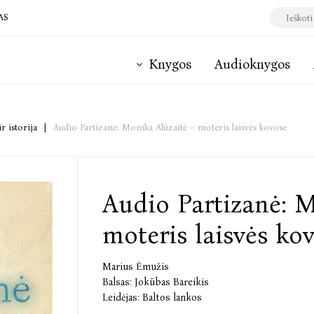
AS
Knygos
Audioknygos
ir istorija
|
Audio Partizanė: Monika Alūzaitė – moteris laisvės kovose
Audio Partizanė: M
moteris laisvės ko
Marius Ėmužis
Balsas:
Jokūbas Bareikis
Leidėjas:
Baltos lankos