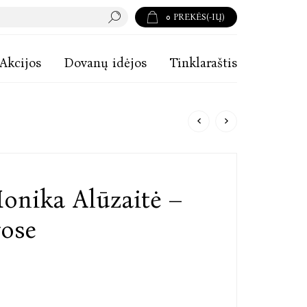
0
PREKĖS(-IŲ)
Akcijos
Dovanų idėjos
Tinklaraštis
onika Alūzaitė –
vose