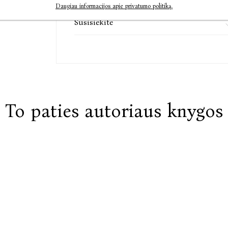
Projektą finansuoja Lietuvos kultūros taryba
Daugiau informacijos apie privatumo politiką.
Susisiekite
To paties autoriaus knygos