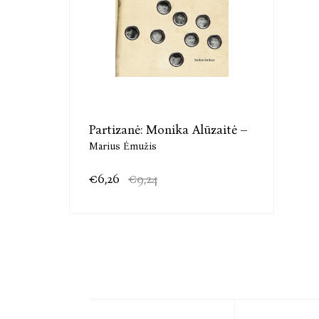
Partizanė: Monika Alūzaitė –
Marius Ėmužis
€6,26
€9,24