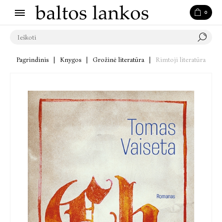
0
Pagrindinis
|
Knygos
|
Grožinė literatūra
|
Rimtoji literatūra