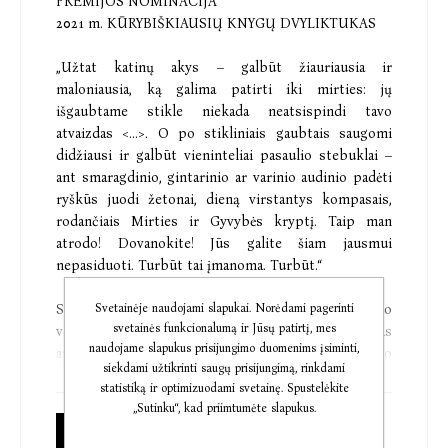
PREMIJOS NOMINACIJA
2021 m. KŪRYBIŠKIAUSIŲ KNYGŲ DVYLIKTUKAS
„Užtat katinų akys – galbūt žiauriausia ir
maloniausia, ką galima patirti iki mirties: jų
išgaubtame stikle niekada neatsispindi tavo
atvaizdas <…>. O po stikliniais gaubtais saugomi
didžiausi ir galbūt vieninteliai pasaulio stebuklai –
ant smaragdinio, gintarinio ar varinio audinio padėti
ryškūs juodi žetonai, dieną virstantys kompasais,
rodančiais Mirties ir Gyvybės kryptį. Taip man
atrodo! Dovanokite! Jūs galite šiam jausmui
nepasiduoti. Turbūt tai įmanoma. Turbūt.“
Svetainėje naudojami slapukai. Norėdami pagerinti
Scenos darbininko Šarlio, šios knygos pagrindinio
svetainės funkcionalumą ir Jūsų patirtį, mes
veikėjo ir pasakotojo, žodžiais tariant, tai romanas
naudojame slapukus prisijungimo duomenims įsiminti,
apie pirmąjį tikrą teatrą, nes jame vaidinama iki galo
siekdami užtikrinti saugų prisijungimą, rinkdami
– iki mirties. Tokie teatrai esą kuriasi juodžiausiais
statistiką ir optimizuodami svetainę. Spustelėkite
negandų metais, kad atpirktų žmonijos nuodėmes. Į
„Sutinku“, kad priimtumėte slapukus.
romano sceną žengę aktoriai atkartoja istoriškai
Popierinė knyga
realiai Viduramžių spektakliuose vaizduotą Paryžiaus