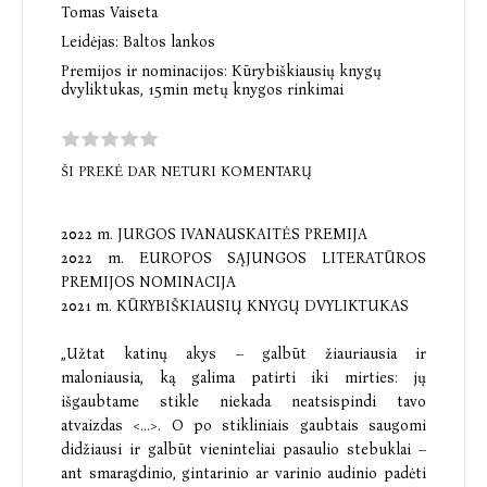
Tomas Vaiseta
Leidėjas:
Baltos lankos
Premijos ir nominacijos:
Kūrybiškiausių knygų
dvyliktukas,
15min metų knygos rinkimai
ŠI PREKĖ DAR NETURI KOMENTARŲ
2022 m. JURGOS IVANAUSKAITĖS PREMIJA
2022 m. EUROPOS SĄJUNGOS LITERATŪROS
PREMIJOS NOMINACIJA
2021 m. KŪRYBIŠKIAUSIŲ KNYGŲ DVYLIKTUKAS
„Užtat katinų akys – galbūt žiauriausia ir
maloniausia, ką galima patirti iki mirties: jų
išgaubtame stikle niekada neatsispindi tavo
atvaizdas <…>. O po stikliniais gaubtais saugomi
didžiausi ir galbūt vieninteliai pasaulio stebuklai –
ant smaragdinio, gintarinio ar varinio audinio padėti