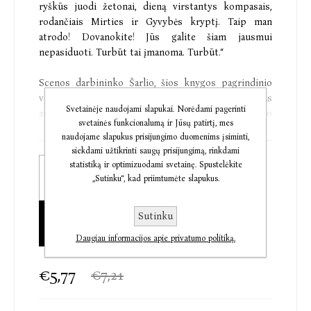
ryškūs juodi žetonai, dieną virstantys kompasais,
rodančiais Mirties ir Gyvybės kryptį. Taip man
atrodo! Dovanokite! Jūs galite šiam jausmui
nepasiduoti. Turbūt tai įmanoma. Turbūt.“
Scenos darbininko Šarlio, šios knygos pagrindinio
veikėjo ir pasakotojo, žodžiais tariant, tai romanas
Svetainėje naudojami slapukai. Norėdami pagerinti
apie pirmąjį tikrą teatrą, nes jame vaidinama iki galo
svetainės funkcionalumą ir Jūsų patirtį, mes
– iki mirties. Tokie teatrai esą kuriasi juodžiausiais
naudojame slapukus prisijungimo duomenims įsiminti,
negandų metais, kad atpirktų žmonijos nuodėmes. Į
siekdami užtikrinti saugų prisijungimą, rinkdami
romano sceną žengę aktoriai atkartoja istoriškai
statistiką ir optimizuodami svetainę. Spustelėkite
Popierinė knyga
realiai Viduramžių spektakliuose vaizduotą Paryžiaus
„Sutinku“, kad priimtumėte slapukus.
€7,90
vyskupo šventojo Dionizo kankinimo istoriją: juos
degina, plaka, atiduoda suėsti laukiniam žvėriui. Šį
Sutinku
Elektroninė knyga
pasakojimą galima skaityti kaip nužudytos dukters
€5,77
gedinčio tėvo elegiją, kaip nuorodų į Bibliją,
Daugiau informacijos apie privatumo politiką.
Karolingų kultūrą ir grožinę literatūrą kupiną
skaistyklos alegoriją, kaip apsimetėlio pranašo
€5,77
€7,21
perspėjimą apie Europos kultūros pabaigą arba kaip
odę katinams, atsiųstiems grumtis su Velniu.