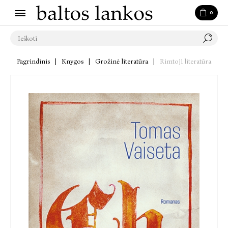
0
Pagrindinis
|
Knygos
|
Grožinė literatūra
|
Rimtoji literatūra