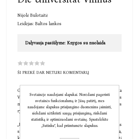
Nijolė Bulotaitė
Leidėjas:
Baltos lankos
Dalyvauja pasiūlyme:
Knygos su nuolaida
ŠI PREKĖ DAR NETURI KOMENTARŲ
Gausiai iliustruotame leidinyje glaustai išdėstyta
Svetainėje naudojami slapukai. Norėdami pagerinti
Vilniaus universiteto istorija nuo šios aukštosios
svetainės funkcionalumą ir Jūsų patirtį, mes
mokyklos ištakų iki mūsų dienų, paminėtos
naudojame slapukus prisijungimo duomenims įsiminti,
ryškiausios asmenybės ir jų nuveikti darbai.
siekdami užtikrinti saugų prisijungimą, rinkdami
statistiką ir optimizuodami svetainę. Spustelėkite
„Lithuania on First Acquaintance“ („Pirmoji pažintis
„Sutinku“, kad priimtumėte slapukus.
su Lietuva“) – tai teminių pažintinių knygų serija,
kuria siekiama glaustai, bet įvairiapusiškai pristatyti