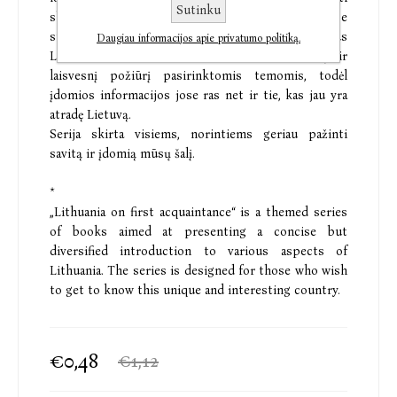
Sutinku
skirtingus Lietuvos profilius. Šios serijos knygose
stengiamasi ne sukurti oficialius ir labai išsamius
Daugiau informacijos apie privatumo politiką.
Lietuvos portretus, o pateikti asmeniškesnį ir
laisvesnį požiūrį pasirinktomis temomis, todėl
įdomios informacijos jose ras net ir tie, kas jau yra
atradę Lietuvą.
Serija skirta visiems, norintiems geriau pažinti
savitą ir įdomią mūsų šalį.
*
„Lithuania on first acquaintance“ is a themed series
of books aimed at presenting a concise but
diversified introduction to various aspects of
Lithuania. The series is designed for those who wish
to get to know this unique and interesting country.
€0,48
€1,12