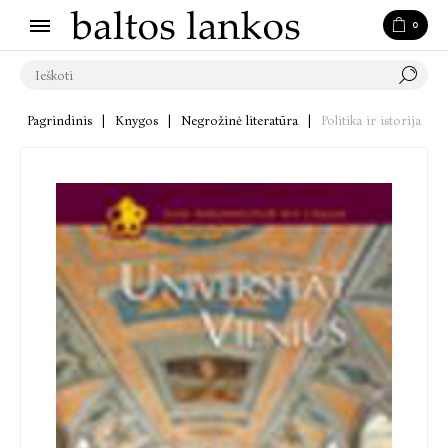
0
Pagrindinis
|
Knygos
|
Negrožinė literatūra
|
Politika ir istorija