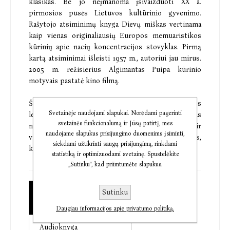
klasikas. Be jo neįmanoma įsivaizduoti XX a.
pirmosios pusės Lietuvos kultūrinio gyvenimo.
Rašytojo atsiminimų knyga Dievų miškas vertinama
kaip vienas originaliausių Europos memuaristikos
kūrinių apie nacių koncentracijos stovyklas. Pirmą
kartą atsiminimai išleisti 1957 m., autoriui jau mirus.
2005 m. režisierius Algimantas Puipa kūrinio
motyvais pastatė kino filmą.
Ši knyga parengta pagal Lietuvos rašytojų sąjungos
Svetainėje naudojami slapukai. Norėdami pagerinti
leidyklos 2005 m. leidimą. Kūrinio tekstas
svetainės funkcionalumą ir Jūsų patirtį, mes
nekupiūruotas. Leidime palikta asmenvardžių ir
naudojame slapukus prisijungimo duomenims įsiminti,
vietovardžių rašyba su šiokiais tokiais netikslumais,
siekdami užtikrinti saugų prisijungimą, rinkdami
kurių būta pirmame kūrinio rankraštyje.
statistiką ir optimizuodami svetainę. Spustelėkite
„Sutinku“, kad priimtumėte slapukus.
Sutinku
Popierinė knyga
€3,79
Daugiau informacijos apie privatumo politiką.
Audioknyga