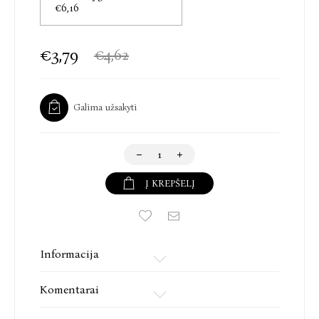
€6,16
€3,79
€4,62
Galima užsakyti
Į KREPŠELĮ
Informacija
Komentarai