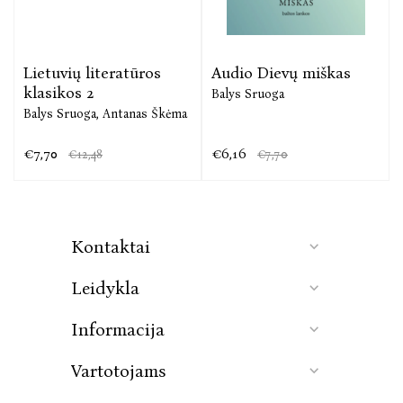
Lietuvių literatūros
Audio Dievų miškas
klasikos 2
Balys Sruoga
Balys Sruoga,
Antanas Škėma
€7,70
€6,16
€12,48
€7,70
Kontaktai
Leidykla
Informacija
Vartotojams