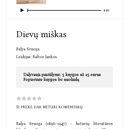
-4:49
Dievų miškas
Balys Sruoga
Leidėjas:
Baltos lankos
Dalyvauja pasiūlyme:
5 knygos už 25 eurus
Popierinės knygos be nuolaidų
ŠI PREKĖ DAR NETURI KOMENTARŲ
Balys Sruoga (1896–1947) – lietuvių literatūros