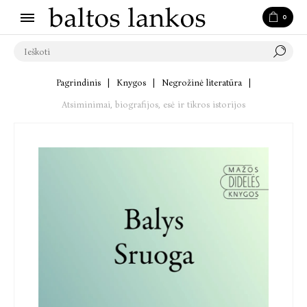
0
Pagrindinis
|
Knygos
|
Negrožinė literatūra
|
Atsiminimai, biografijos, esė ir tikros istorijos