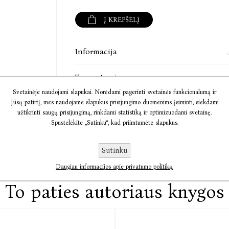
Į KREPŠELĮ
Informacija
Komentarai
Svetainėje naudojami slapukai. Norėdami pagerinti svetainės funkcionalumą ir
Susisiekite
Jūsų patirtį, mes naudojame slapukus prisijungimo duomenims įsiminti, siekdami
užtikrinti saugų prisijungimą, rinkdami statistiką ir optimizuodami svetainę.
Spustelėkite „Sutinku“, kad priimtumėte slapukus.
Sutinku
Daugiau informacijos apie privatumo politiką.
To paties autoriaus knygos