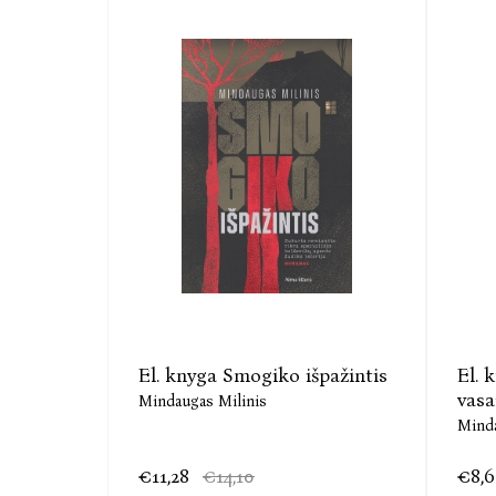
El. knyga Smogiko išpažintis
El. 
vasa
Mindaugas Milinis
Minda
€11,28
€14,10
€8,6