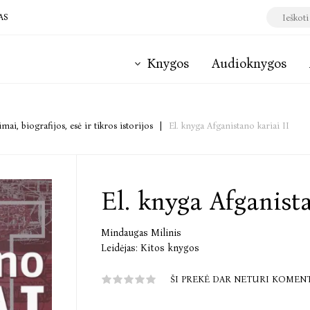
AS
Knygos
Audioknygos
mai, biografijos, esė ir tikros istorijos
|
El. knyga Afganistano kariai II
El. knyga Afganista
Mindaugas Milinis
Leidėjas:
Kitos knygos
ŠI PREKĖ DAR NETURI KOMEN