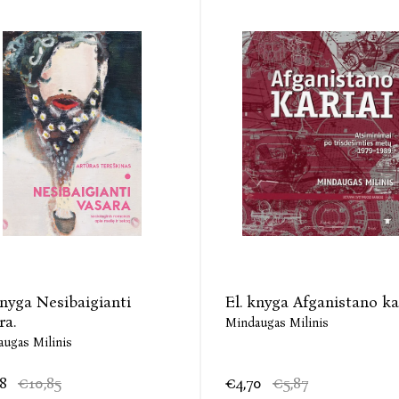
knyga Nesibaigianti
El. knyga Afganistano ka
ra.
Mindaugas Milinis
ugas Milinis
8
€10,85
€4,70
€5,87