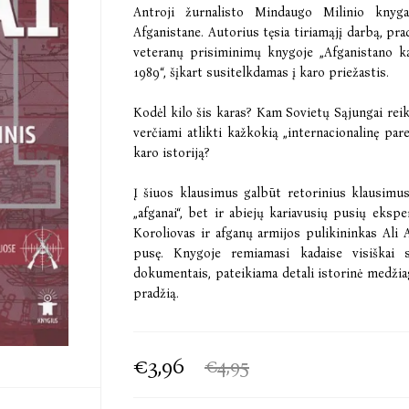
Antroji žurnalisto Mindaugo Milinio kny
Afganistane. Autorius tęsia tiriamąjį darbą, pr
veteranų prisiminimų knygoje „Afganistano ka
1989“, šįkart susitelkdamas į karo priežastis.
Kodėl kilo šis karas? Kam Sovietų Sąjungai rei
verčiami atlikti kažkokią „internacionalinę par
karo istoriją?
Į šiuos klausimus galbūt retorinius klausimus 
„afganai“, bet ir abiejų kariavusių pusių eksp
Koroliovas ir afganų armijos pulikininkas Ali
pusę. Knygoje remiamasi kadaise visiškai s
dokumentais, pateikiama detali istorinė medžiag
pradžią.
€3,96
€4,95