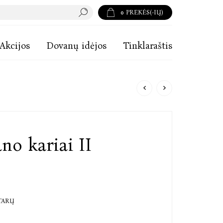
0
PREKĖS(-IŲ)
Akcijos
Dovanų idėjos
Tinklaraštis
no kariai II
TARŲ