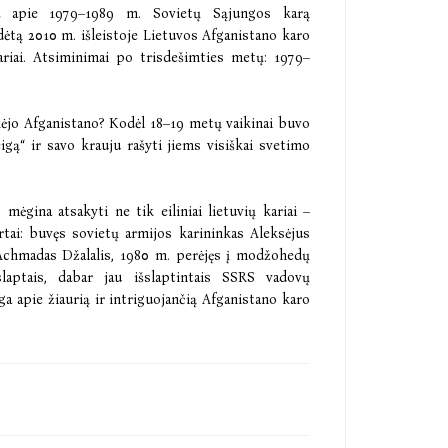
ga apie 1979–1989 m. Sovietų Sąjungos karą
adėtą 2010 m. išleistoje Lietuvos Afganistano karo
riai. Atsiminimai po trisdešimties metų: 1979–
kėjo Afganistano? Kodėl 18–19 metų vaikinai buvo
eigą“ ir savo krauju rašyti jiems visiškai svetimo
mėgina atsakyti ne tik eiliniai lietuvių kariai –
ertai: buvęs sovietų armijos karininkas Aleksėjus
 Achmadas Džalalis, 1980 m. perėjęs į modžohedų
laptais, dabar jau išslaptintais SSRS vadovų
a apie žiaurią ir intriguojančią Afganistano karo