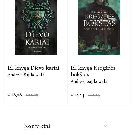
principus.“
granice.pl
El. knyga Dievo kariai
El. knyga Kregždės
bokštas
Andrzej Sapkowski
Andrzej Sapkowski
€16,06
€10,24
€20,07
€12,79
Kontaktai