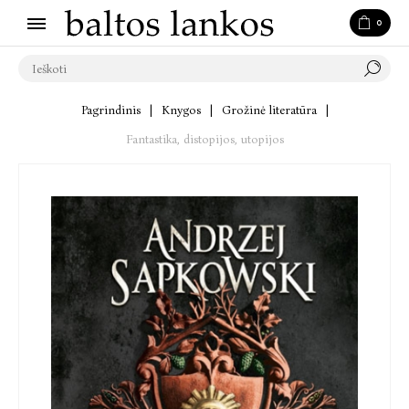
0
Pagrindinis
|
Knygos
|
Grožinė literatūra
|
Fantastika, distopijos, utopijos