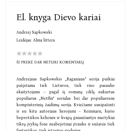
El. knyga Dievo kariai
Andrzej Sapkowski
Leidėjas:
Alma littera
ŠI PREKĖ DAR NETURI KOMENTARŲ
Andrzejaus Sapkowskio „Raganiaus“ serija puikiai
pažįstama tiek Lietuvos, tiek viso pasaulio
skaitytojams – pagal šį romanų ciklą sukurtas
populiarus „Netflix“ serialas bei dar populiaresnė
kompiuterinių žaidimų serija. Kviečiame susipažinti
ir su kitu autoriaus herojumi – Reinmaru, kurio
beprotiškos kelionės ir kvapą gniaužiantys nuotykiai
tikrų įvykių fone neabejotinai įtrauks ir sužavės tiek
fantastikos, tiek istorijos gerbėjus.