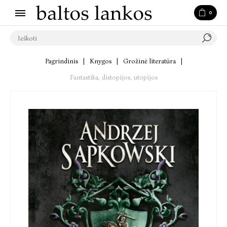
0
Pagrindinis
|
Knygos
|
Grožinė literatūra
|
Fantastika, distopijos, utopijos