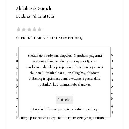
Abdulrazak Gurnah
Leidėjas:
Alma littera
ŠI PREKĖ DAR NETURI KOMENTARŲ
Bėgdamas nuo politinės priespaudos
Svetainėje naudojami slapukai. Norėdami pagerinti
aštuoniolikmetis
Abdulrazakas
Gurnah
(1948 m.)
svetainės funkcionalumą ir Jūsų patirtį, mes
paliko gimtąjį Zanzibarą ir apsigyveno Anglijoje.
naudojame slapukus prisijungimo duomenims įsiminti,
siekdami užtikrinti saugų prisijungimą, rinkdami
Dešimt romanų sukūręs autorius savo rašytojo
statistiką ir optimizuodami svetainę. Spustelėkite
karjerą paskyrė tremties temai, nagrinėdamas
„Sutinku“, kad priimtumėte slapukus.
klausimą, kaip ir kodėl žmonės atsiduria toli nuo
namų, šeimos, bendruomenės, o kartais ir nuo savęs.
2021 m. jam skirta
Nobelio
literatūros premija
už
Sutinku
„bekompromisį ir užuojautos kupiną įžvalgumą
Daugiau informacijos apie privatumo politiką.
nagrinėjant kolonializmo padarinių ir pabėgėlių
likimų, pakibusių tarp kultūrų ir žemynų, temas“.