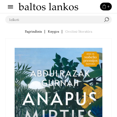
0
Pagrindinis
|
Knygos
|
Grožinė literatūra