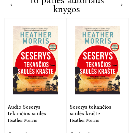
To paties autoriaus
užkariavęs pasaulines knygų bestselerių viršūnes ir
knygos
iki šiol iš jų nesitraukiantis, išverstas į 51 kalbą ir
pasaulyje parduotas beveik keturių milijonų
egzempliorių tiražu.
Audio Seserys
Seserys tekančios
tekančios saulės
saulės krašte
Heather Morris
Heather Morris