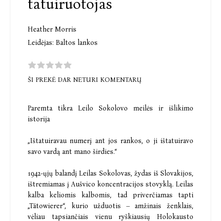
tatuiruotojas
Heather Morris
Leidėjas:
Baltos lankos
ŠI PREKĖ DAR NETURI KOMENTARŲ
Paremta tikra Leilo Sokolovo meilės ir išlikimo
istorija
„Ištatuiravau numerį ant jos rankos, o ji ištatuiravo
savo vardą ant mano širdies.“
1942-ųjų balandį Leilas Sokolovas, žydas iš Slovakijos,
ištremiamas į Aušvico koncentracijos stovyklą. Leilas
kalba keliomis kalbomis, tad priverčiamas tapti
„Tätowierer“, kurio užduotis – amžinais ženklais,
vėliau tapsiančiais vienu ryškiausių Holokausto