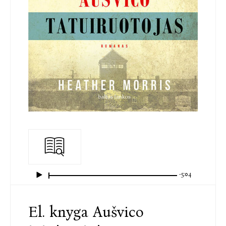
-5:04
El. knyga Aušvico