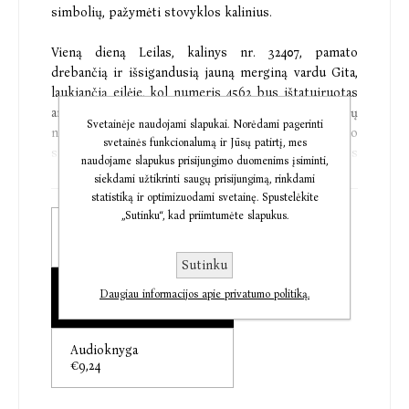
simbolių, pažymėti stovyklos kalinius.
Vieną dieną Leilas, kalinys nr. 32407, pamato
drebančią ir išsigandusią jauną merginą vardu Gita,
laukiančią eilėje, kol numeris 4562 bus ištatuiruotas
ant jos rankos. Leilui – žavingam šelmiui ir moterų
Svetainėje naudojami slapukai. Norėdami pagerinti
numylėtiniui – tai meilė iš pirmo žvilgsnio. Po šio
svetainės funkcionalumą ir Jūsų patirtį, mes
susitikimo jis tvirtai pasiryžta: privalo išgyventi pats
naudojame slapukus prisijungimo duomenims įsiminti,
ir išgelbėti Gitą.
siekdami užtikrinti saugų prisijungimą, rinkdami
statistiką ir optimizuodami svetainę. Spustelėkite
Taip prasideda vienas ryškiausių ir drąsiausių,
„Sutinku“, kad priimtumėte slapukus.
Popierinė knyga
sukrečiantis, tačiau viltingas ir nepamirštamas
€9,76
Holokausto pasakojimas: Aušvico tatuiruotojo
Sutinku
meilės ir išlikimo istorija.
Elektroninė knyga
Daugiau informacijos apie privatumo politiką.
€5,77
„Ypatingas pasakojimas net pagal Holokausto istorijų
matą. Besąlygiškai rekomenduoju šią knygą
Audioknyga
kiekvienam, nesvarbu, kiek pasakojimų apie
€9,24
Holokaustą jis perskaitęs – šimtą ar nė vieno.“
Graeme Simsion