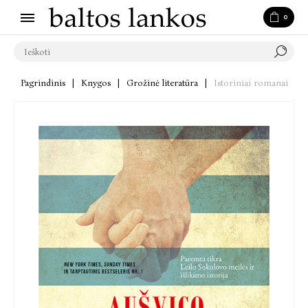
0
Pagrindinis
|
Knygos
|
Grožinė literatūra
|
Istoriniai romanai