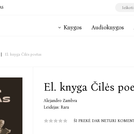
AS
Knygos
Audioknygos
|
El. knyga Čilės poetas
El. knyga Čilės po
Alejandro Zambra
Leidėjas:
Rara
ŠI PREKĖ DAR NETURI KOMEN