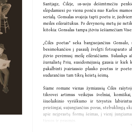
Santjage, Čilėje, 10-uoju dešimtmečiu penkio
slėpdamiesi po vienu ponču nuo Karlos mamos, a
serialą. Gonsalas svajoja tapti poetu ir, jiedvi
meilės eilėraštukus. Po devynerių metų jie netikė
kitokia: Gonsalas tampa įtėviu šešiamečiam Vis
„Čilės poetas“ seka banguojančius Gonsalo, 
besimokančios į pasaulį žvelgti fotoaparato ak
įtėvio perėmusį meilę eilėraščiams. Sulaukęs a
žurnalistę Priu, susidomėjusią gausia ir kiek k
pakalbinti įvairiausio plauko poetus ir poete
sudarančius tam tikrą keistą šeimą.
Šiame romane vienas žymiausių Čilės rašytoj
tikrovei artimus veikėjus švelniai, komiška
šiuolaikinio vyriškumo ir tėvystės labirin
priešingai, sujungiančius poras, stebuklingą sk
apie neįprastų formų šeimas, į vienį jungiama
tiesos ir prasmės.