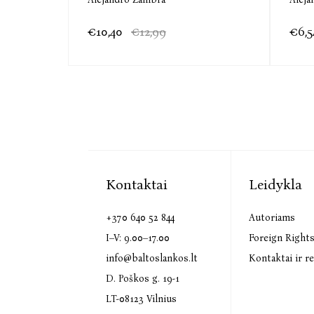
€10,40
€12,99
€6,5
Kontaktai
Leidykla
+370 640 52 844
Autoriams
I–V: 9.00–17.00
Foreign Right
info@baltoslankos.lt
Kontaktai ir re
D. Poškos g. 19-1
LT-08123 Vilnius