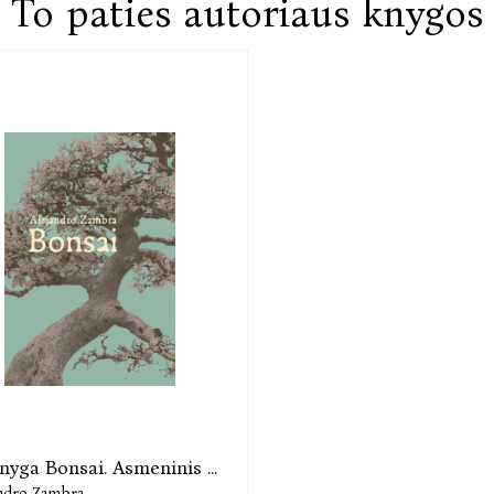
To paties autoriaus knygos
knyga Bonsai. Asmeninis ...
ndro Zambra