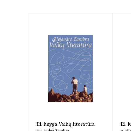
El. knyga Vaikų literatūra
El. 
Alejandro Zambra
Aleja