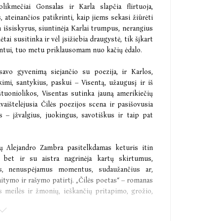
likmečiai Gonsalas ir Karla slapčia flirtuoja,
teinančios patikrinti, kaip jiems sekasi žiūrėti
em išsiskyrus, siuntinėja Karlai trumpus, nerangius
tai susitinka ir vėl įsižiebia draugystė, tik šįkart
entui, tuo metu priklausomam nuo kačių ėdalo.
savo gyvenimą siejančio su poezija, ir Karlos,
imi, santykius, paskui – Visentą, užaugusį ir iš
štuoniolikos, Visentas sutinka jauną amerikiečių
vaištelėjusia Čilės poezijos scena ir pasišovusia
s – įžvalgius, juokingus, savotiškus ir taip pat
ų Alejandro Zambra pasitelkdamas keturis itin
i, bet ir su aistra nagrinėja kartų skirtumus,
tus, nenuspėjamus momentus, sudaužančius ar,
aitymo ir rašymo patirtį. „Čilės poetas“ – romanas
s meilės ir žmonių, ieškančių pritapimo, grožio,