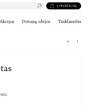
0
PREKĖS(-IŲ)
Akcijos
Dovanų idėjos
Tinklaraštis
etas
TARŲ