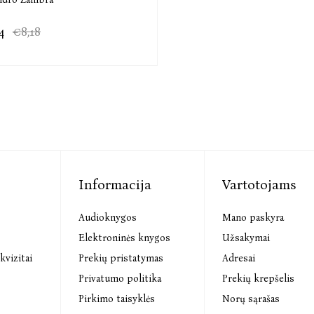
4
€8,18
Informacija
Vartotojams
Audioknygos
Mano paskyra
s
Elektroninės knygos
Užsakymai
kvizitai
Prekių pristatymas
Adresai
Privatumo politika
Prekių krepšelis
Pirkimo taisyklės
Norų sąrašas