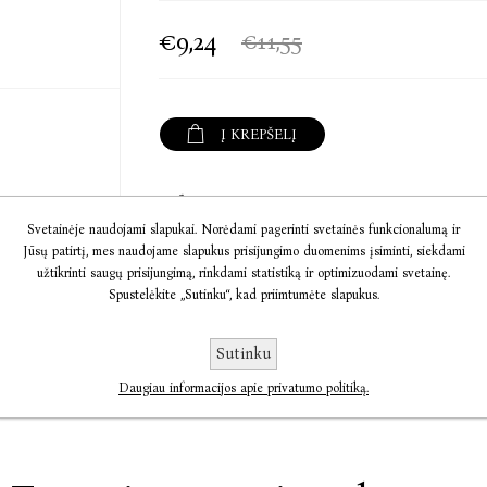
„Jo gudri ironija, jo lengvabūdiška, tačiau gal
praslenkantį, tačiau niekad nepagaunamą – vis
€9,24
€11,55
apsakymuose išsprogsta gyvybingumu „Čilės po
Samantha Schweblin
„Jei kiekvienas Zambros kūrinys buvo paremta
Į KREPŠELĮ
kitame, eksperimentacija čia, melancholija – ten)
Mauro Libertella
Informacija
„Zambra yra užsitarnavęs autofikcijos alchemik
Svetainėje naudojami slapukai. Norėdami pagerinti svetainės funkcionalumą ir
kasdienybės detalių kartojimo, kasdienybę įsiuv
Jūsų patirtį, mes naudojame slapukus prisijungimo duomenims įsiminti, siekdami
Komentarai
Vulture
užtikrinti saugų prisijungimą, rinkdami statistiką ir optimizuodami svetainę.
Spustelėkite „Sutinku“, kad priimtumėte slapukus.
Susisiekite
Sutinku
Daugiau informacijos apie privatumo politiką.