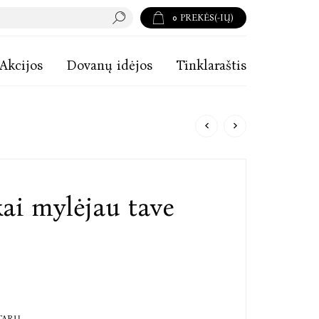
0
PREKĖS(-IŲ)
Akcijos
Dovanų idėjos
Tinklaraštis
kai mylėjau tave
TARŲ