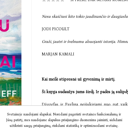
Nesu skaičiusi kito tokio jaudinančio ir daugiasl
JODI PICOULT
Graži, jautri ir švelnumu alsuojanti istorija. Himn
MARJAN KAMALI
Kai meilė stipresnė už gyvenimą ir mirtį.
Ši knyga sudaužys jums širdį. Ir padės ją sulipdy
Džozefas ir Evelina neišskiriami nuo pat vai
mylimaisiais, o vėliau – ir vienas kitam atsida
Svetainėje naudojami slapukai. Norėdami pagerinti svetainės funkcionalumą ir
išbandymą.
Jūsų patirtį, mes naudojame slapukus prisijungimo duomenims įsiminti, siekdami
užtikrinti saugų prisijungimą, rinkdami statistiką ir optimizuodami svetainę.