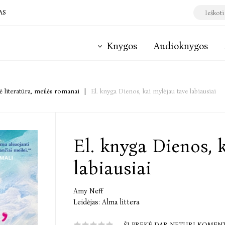
AS
Knygos
Audioknygos
 literatūra, meilės romanai
|
El. knyga Dienos, kai mylėjau tave labiausiai
El. knyga Dienos, 
labiausiai
Amy Neff
Leidėjas:
Alma littera
ŠI PREKĖ DAR NETURI KOMEN