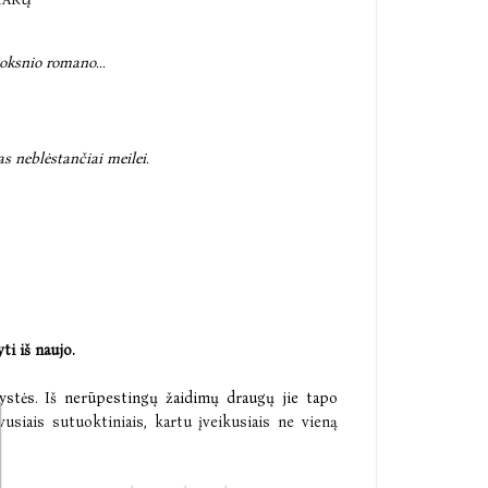
uoksnio romano...
as neblėstančiai meilei.
ti iš naujo.
kystės. Iš nerūpestingų žaidimų draugų jie tapo
vusiais sutuoktiniais, kartu įveikusiais ne vieną