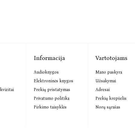
Pam Jenoff
Informacija
Vartotojams
Audioknygos
Mano paskyra
s
Elektroninės knygos
Užsakymai
kvizitai
Prekių pristatymas
Adresai
Privatumo politika
Prekių krepšelis
Pirkimo taisyklės
Norų sąrašas