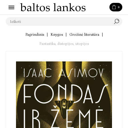
0
Pagrindinis
|
Knygos
|
Grožinė literatūra
|
Fantastika, distopijos, utopijos