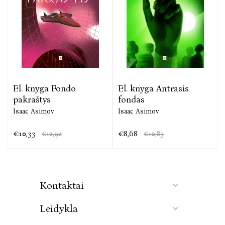
El. knyga Fondo
El. knyga Antrasis
pakraštys
fondas
Isaac Asimov
Isaac Asimov
€10,33
€8,68
€12,92
€10,85
Kontaktai
Leidykla