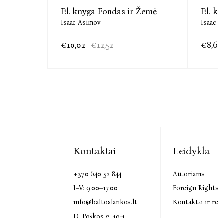
El. knyga Fondas ir Žemė
El. 
Isaac Asimov
Isaac
€10,02
€12,52
€8,6
Kontaktai
Leidykla
+370 640 52 844
Autoriams
I–V: 9.00–17.00
Foreign Right
info@baltoslankos.lt
Kontaktai ir re
D. Poškos g. 19-1