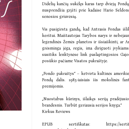
Didelių kančių sukėlęs karas tarp dviejų Fond
nusprendžia grįžti prie kadaise Hario Seldon
senosios griuvėsių.
Vis pasigirsta gandų, kad Antrasis Fondas išlik
kerštui. Maištautojas Tarybos narys ir nebejau
legendinės Žemės planetos ir išsiaiškinti, ar 
grėsminga jėga, regis, ima diriguoti įvykia
susitiks lenktynėse link paslaptingosios Gajo
posūkio pačiame Visatos pakraštyje.
„Fondo pakraštys“ – ketvirta kultinės ameriki
Fondą dalis. 1983-iaisiais šis mokslinės f
premijomis.
„Nuostabus kūrinys, išlaikęs seriją pradėjusios
brandesnis. Turbūt geriausia serijos knyga.“
Kirkus Reviews
EPUB sertifikatas:
https://serti