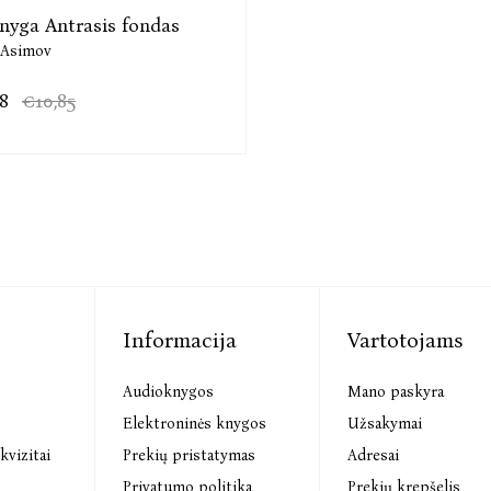
knyga Antrasis fondas
 Asimov
8
€10,85
Informacija
Vartotojams
Audioknygos
Mano paskyra
s
Elektroninės knygos
Užsakymai
kvizitai
Prekių pristatymas
Adresai
Privatumo politika
Prekių krepšelis