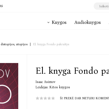
AS
Knygos
Audioknygos
 distopijos, utopijos
|
El. knyga Fondo pakraštys
El. knyga Fondo pa
Isaac Asimov
Leidėjas:
Kitos knygos
ŠI PREKĖ DAR NETURI KOMEN