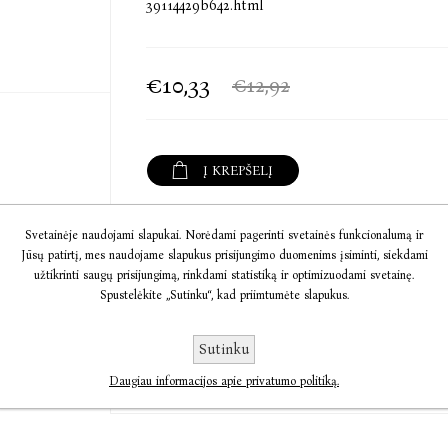
39114429b642.html
€10,33
€12,92
Į KREPŠELĮ
Informacija
Svetainėje naudojami slapukai. Norėdami pagerinti svetainės funkcionalumą ir
Jūsų patirtį, mes naudojame slapukus prisijungimo duomenims įsiminti, siekdami
užtikrinti saugų prisijungimą, rinkdami statistiką ir optimizuodami svetainę.
Komentarai
Spustelėkite „Sutinku“, kad priimtumėte slapukus.
Susisiekite
Sutinku
Daugiau informacijos apie privatumo politiką.