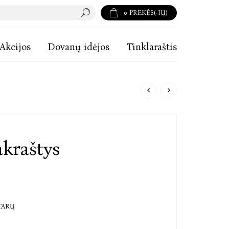
0
PREKĖS(-IŲ)
Akcijos
Dovanų idėjos
Tinklaraštis
kraštys
TARŲ