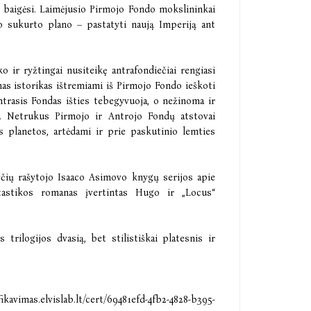
ų baigėsi. Laimėjusio Pirmojo Fondo mokslininkai
o sukurto plano – pastatyti naują Imperiją ant
o ir ryžtingai nusiteikę antrafondiečiai rengiasi
nas istorikas ištremiami iš Pirmojo Fondo ieškoti
Antrasis Fondas išties tebegyvuoja, o nežinoma ir
ms. Netrukus Pirmojo ir Antrojo Fondų atstovai
s planetos, artėdami ir prie paskutinio lemties
ečių rašytojo Isaaco Asimovo knygų serijos apie
antastikos romanas įvertintas Hugo ir „Locus“
 trilogijos dvasią, bet stilistiškai platesnis ir
fikavimas.elvislab.lt/cert/69481efd-4fb2-4828-b395-