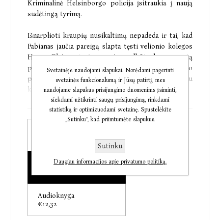
Kriminalinė Helsinborgo policija įsitraukia į naują
sudėtingą tyrimą.
Išnarplioti kraupių nusikaltimų nepadeda ir tai, kad
Fabianas jaučia pareigą slapta tęsti velionio kolegos
Hugo Elvino tyrimą apie galbūt korumpuotą
policijos tyrėją. O Astrida, priversta anksčiau laiko
Svetainėje naudojami slapukai. Norėdami pagerinti
palikti anoniminių alkoholikų programą, vis sunkiau
svetainės funkcionalumą ir Jūsų patirtį, mes
kovoja su priklausomybe.
naudojame slapukus prisijungimo duomenims įsiminti,
siekdami užtikrinti saugų prisijungimą, rinkdami
statistiką ir optimizuodami svetainę. Spustelėkite
Ar Helsinborgo kriminalinei policijai pavyks
„Sutinku“, kad priimtumėte slapukus.
sučiupti mieste siautėjantį žudiką, kai, regis, byra
Popierinė knyga
jos tyrėjų komandos pagrindas?
€12,63
Sutinku
Daugiau informacijos apie privatumo politiką.
Elektroninė knyga
€10,25
„Tikras skaitymo saldainis. <...> Maža pasakyti, kad
knyga kupina įtampos. Autorius pasitelkia virtinę
Audioknyga
paralelių siužetinių linijų ir jos visos vienodai
€12,32
intriguoja. Juda visu greičiu pirmyn.“
DAST Magazine