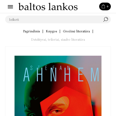
0
Pagrindinis
|
Knygos
|
Grožinė literatūra
|
Detektyvai, trileriai, siaubo literatūra