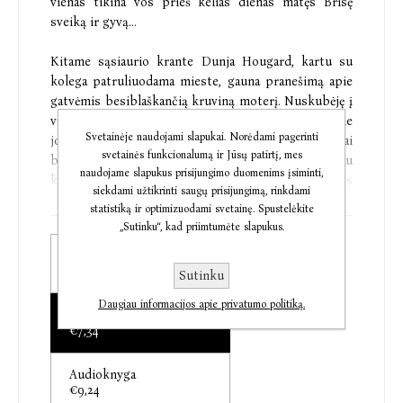
vienas tikina vos prieš kelias dienas matęs Brisę
sveiką ir gyvą...
Kitame sąsiaurio krante Dunja Hougard, kartu su
kolega patruliuodama mieste, gauna pranešimą apie
gatvėmis besiblaškančią kruviną moterį. Nuskubėję į
vietą, iš klejojančios benamės sužino, kad kraujas ne
Svetainėje naudojami slapukai. Norėdami pagerinti
jos – ji tik žmogžudystės, kurią įvykdė gauja keistai
svetainės funkcionalumą ir Jūsų patirtį, mes
besišypsančių užpuolikų, liudininkė. Hougard jau
naudojame slapukus prisijungimo duomenims įsiminti,
kuris laikas nušalinta nuo tyrėjos pareigų ir šios
siekdami užtikrinti saugų prisijungimą, rinkdami
bylos jai niekas neplanuoja skirti, bet taip lengvai
statistiką ir optimizuodami svetainę. Spustelėkite
pasiduoti – ne Dunjos būdui: ji žino, ką turi daryti, –
„Sutinku“, kad priimtumėte slapukus.
gaus tam leidimą ar ne.
Popierinė knyga
€6,74
Sutinku
Kai tyrėjai Fabianas Riskas ir Dunja Hougard imasi
vienų sudėtingiausių kada nors matytų bylų, jų
Daugiau informacijos apie privatumo politiką.
Elektroninė knyga
keliams ir vėl neišvengiamai lemta susikirsti.
€7,34
„Tokio įtaigaus negailestingo žudiko paveikslo jau
Audioknyga
seniai nėra tekę regėti.“
€9,24
Kirkus Reviews