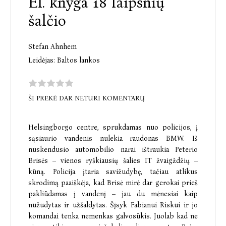
El. knyga 18 laipsnių
šalčio
Stefan Ahnhem
Leidėjas:
Baltos lankos
ŠI PREKĖ DAR NETURI KOMENTARŲ
Helsingborgo centre, sprukdamas nuo policijos, į
sąsiaurio vandenis nulekia raudonas BMW. Iš
nuskendusio automobilio narai ištraukia Peterio
Brisės – vienos ryškiausių šalies IT žvaigždžių –
kūną. Policija įtaria savižudybę, tačiau atlikus
skrodimą paaiškėja, kad Brisė mirė dar gerokai prieš
pakliūdamas į vandenį – jau du mėnesiai kaip
nužudytas ir užšaldytas. Šįsyk Fabianui Riskui ir jo
komandai tenka nemenkas galvosūkis. Juolab kad ne