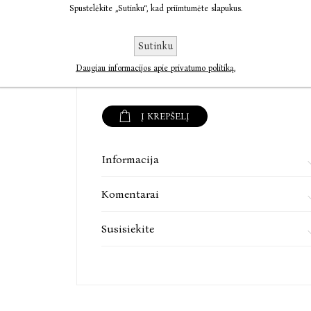
tyrinėja ir populiarina Ričardo Gavelio kūr
Spustelėkite „Sutinku“, kad priimtumėte slapukus.
Monografija
Galvoja fizikas!
Ričardo Gavel
apibendrinanti penkiolika Gavelio kūrybos tyr
Sutinku
€11,20
€14,00
Daugiau informacijos apie privatumo politiką.
Į KREPŠELĮ
Informacija
Komentarai
Susisiekite