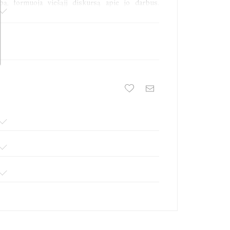
ybą, formuoja viešąjį diskursą apie jo darbus.
io prozos sistema – pirmoji autorės knyga,
imo metų.