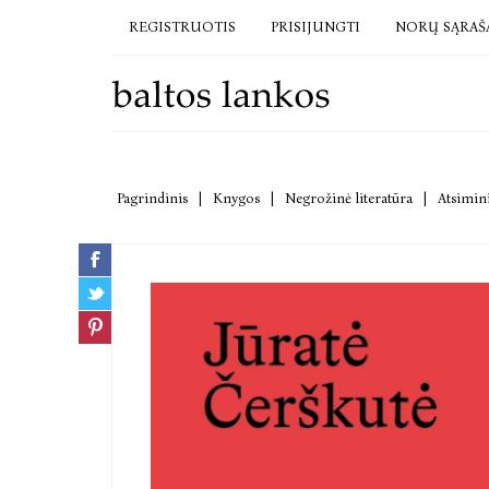
REGISTRUOTIS
PRISIJUNGTI
NORŲ SĄRAŠ
Pagrindinis
|
Knygos
|
Negrožinė literatūra
|
Atsimini