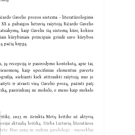
čardo Gavelio prozos sistema – literatūrologinis
 XX a. pabaigos lietuvių rašytojų Ričardo Gavelio
atsakymų, kaip Gavelis šią sistemą kūrė, kokios
kiais kūrybiniais principais grindė savo kūrybos
 tą pačią knygą.
s, jų recepciją ir pasirodymo kontekstą, apie tai,
visuomenę, kaip specifinius elementus pavertė
grafija, siekianti kiek atitraukti rašytoją nuo jo
ityti ir atrasti visą Gavelio prozą, pažinti patį
fiziką, pasirinkusį ne mokslo, o meno kaip mokslo
kritikė, 2023 m. išrinkta Metų kritike už aktyvią
torijai aktualią kritiką. Dirba Lietuvių literatūros
itete. Nuo 2009 m. rudens gavelologė – nuosekliai