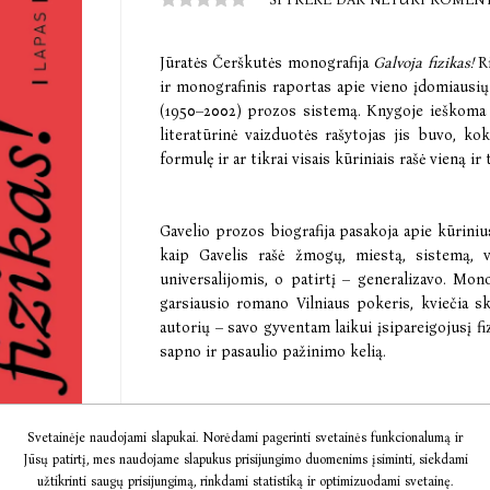
Jūratės Čerškutės monografija
Galvoja fizikas!
Ri
ir monografinis raportas apie vieno įdomiausių
(1950–2002) prozos sistemą. Knygoje ieškoma 
literatūrinė vaizduotės rašytojas jis buvo, ko
formulę ir ar tikrai visais kūriniais rašė vieną ir
Gavelio prozos biografija pasakoja apie kūriniu
kaip Gavelis rašė žmogų, miestą, sistemą, 
universalijomis, o patirtį – generalizavo. Mono
garsiausio romano Vilniaus pokeris, kviečia ska
autorių – savo gyventam laikui įsipareigojusį 
sapno ir pasaulio pažinimo kelią.
Jūratė Čerškutė – literatūrologė, literatūros 
Svetainėje naudojami slapukai. Norėdami pagerinti svetainės funkcionalumą ir
reakciją į literatūros procesus ir plačiajai audi
Jūsų patirtį, mes naudojame slapukus prisijungimo duomenims įsiminti, siekdami
ir tautosakos institute, dėsto Varšuvos univers
užtikrinti saugų prisijungimą, rinkdami statistiką ir optimizuodami svetainę.