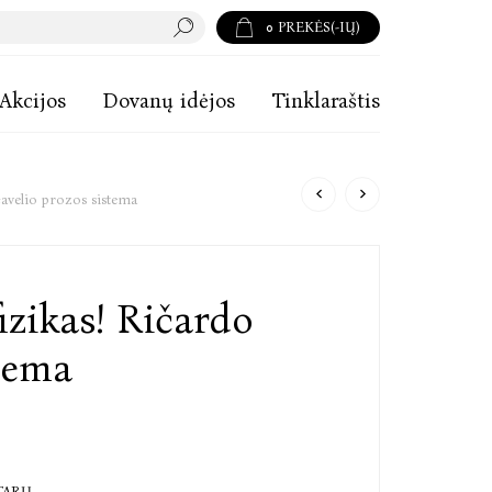
0
PREKĖS(-IŲ)
Akcijos
Dovanų idėjos
Tinklaraštis
Gavelio prozos sistema
izikas! Ričardo
tema
TARŲ