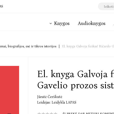
AS
Knygos
Audioknygos
mai, biografijos, esė ir tikros istorijos
|
El. knyga Galvoja fizikas! Ričardo 
El. knyga Galvoja f
Gavelio prozos sis
Jūratė Čerškutė
Leidėjas:
Leidykla LAPAS
ŠI PREKĖ DAR NETURI KOMEN