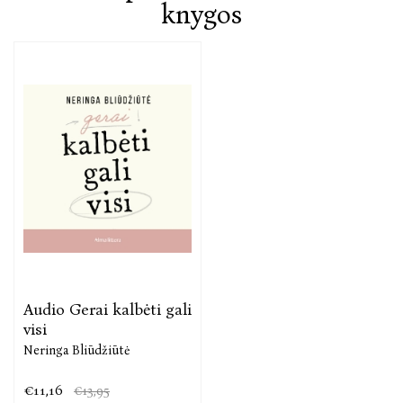
knygos
Knygą puikiai papildo ir patirtį sustiprina kalbos
rengimo kortelės „Kalbykla“. Tai jūsų pagalbininkas
aiškios, stiprios ir įtaigios kalbos link. Sekite
kortelėse nurodytus žingsnius, darykite pratimus ir
pamažu sukursite savo pristatymą. Nuo pirmos
minties apie „ką pasakyti?“, savipagalbos prieš
susitikimą ar sceną iki savijautos po pasirodymo. Jei
tenka kalbėti kitiems, bet nesijaučiate tvirtai – šios
kortelės padės įvairiose profesinėse ar asmeninėse
situacijose.
Audio Gerai kalbėti gali
visi
Neringa Bliūdžiūtė
€11,16
€13,95