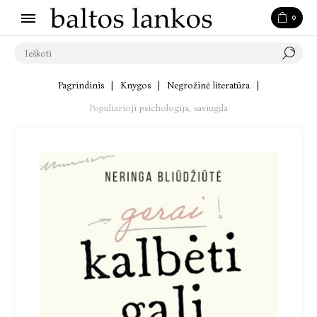
0
Pagrindinis
|
Knygos
|
Negrožinė literatūra
|
Populiarioji psichologija, saviugda