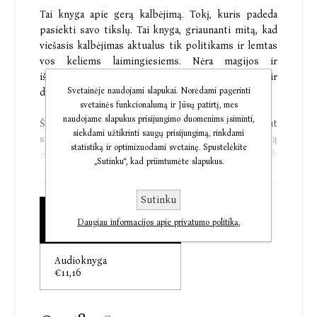
Tai knyga apie gerą kalbėjimą. Tokį, kuris padeda
pasiekti savo tikslų. Tai knyga, griaunanti mitą, kad
viešasis kalbėjimas aktualus tik politikams ir lemtas
vos keliems laimingiesiems. Nėra magijos ir
išrinktųjų, yra tik kryptingai skiriamas dėmesys ir
Svetainėje naudojami slapukai. Norėdami pagerinti
darbas. Kalbėjimas – labiau matematika nei mistika.
svetainės funkcionalumą ir Jūsų patirtį, mes
naudojame slapukus prisijungimo duomenims įsiminti,
Ši knyga pateiks aiškius kriterijus, svarbius rengiant
siekdami užtikrinti saugų prisijungimą, rinkdami
savo pristatymą ar kalbą, padės jausti tvirtą
statistiką ir optimizuodami svetainę. Spustelėkite
pagrindą po kojomis ir kalbėti įtaigiau. Tiek
„Sutinku“, kad priimtumėte slapukus.
svečiuose, tiek susitikime, tiek seminare. Nes gerai
kalbėti gali visi. Reikia tik ruoštis.
Sutinku
Elektroninė knyga
Knygos puslapiuose:
Daugiau informacijos apie privatumo politiką.
€10,48
• Esminiai geros kalbos elementai.
Audioknyga
€11,16
• Patarimai, kaip ruoštis kalbai, – nuo geros pradžios
iki efektingos pabaigos.