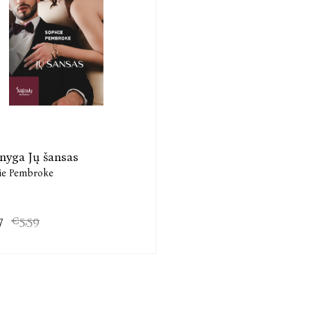
knyga Jų šansas
ie Pembroke
7
€5,59