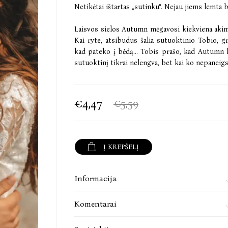
Netikėtai ištartas „sutinku“. Nejau jiems lemta 
Laisvos sielos Autumn mėgavosi kiekviena akimi
Kai ryte, atsibudus šalia sutuoktinio Tobio, gr
kad pateko į bėdą... Tobis prašo, kad Autumn k
sutuoktinį tikrai nelengva, bet kai ko nepaneigsi
€4,47
€5,59
Į KREPŠELĮ
Informacija
Komentarai