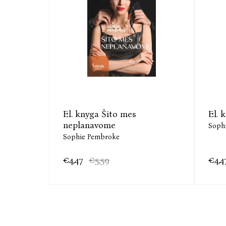
El. knyga Šito mes
El. 
neplanavome
Soph
Sophie Pembroke
€4,47
€5,59
€4,4