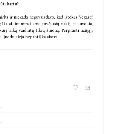
būti kartu?
rka ir niekada neįsivaizdavo, kad ištekės Vegase!
įžta atsiminimai apie praėjusią naktį, ji suvokia,
urį laiką vaidintų tikrą žmoną. Perprasti naująjį
: juodu sieja beprotiška aistra!