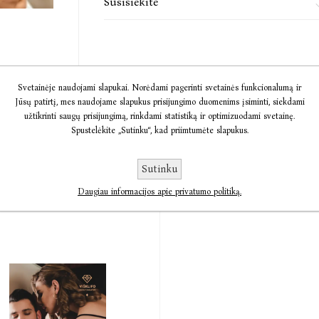
Susisiekite
Svetainėje naudojami slapukai. Norėdami pagerinti svetainės funkcionalumą ir
Jūsų patirtį, mes naudojame slapukus prisijungimo duomenims įsiminti, siekdami
užtikrinti saugų prisijungimą, rinkdami statistiką ir optimizuodami svetainę.
Spustelėkite „Sutinku“, kad priimtumėte slapukus.
Sutinku
To paties autoriaus knygos
Daugiau informacijos apie privatumo politiką.