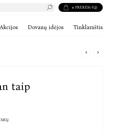
0
PREKĖS(-IŲ)
Akcijos
Dovanų idėjos
Tinklaraštis
an taip
TARŲ