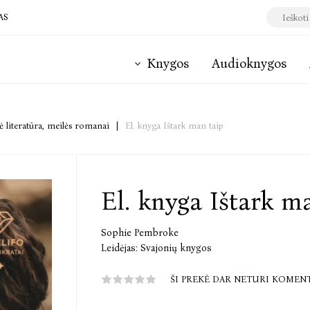
AS
Knygos
Audioknygos
 literatūra, meilės romanai
|
El. knyga Ištark man taip
El. knyga Ištark m
Sophie Pembroke
Leidėjas:
Svajonių knygos
ŠI PREKĖ DAR NETURI KOMEN