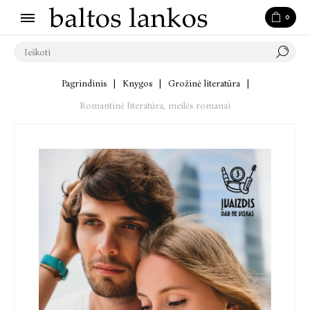
0
Pagrindinis
|
Knygos
|
Grožinė literatūra
|
Romantinė literatūra, meilės romanai