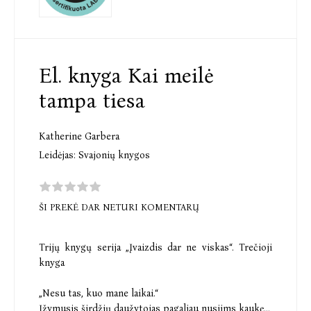
El. knyga Kai meilė
tampa tiesa
Katherine Garbera
Leidėjas:
Svajonių knygos
ŠI PREKĖ DAR NETURI KOMENTARŲ
Trijų knygų serija „Įvaizdis dar ne viskas“. Trečioji
knyga
„Nesu tas, kuo mane laikai.“
Įžymusis širdžių daužytojas pagaliau nusiims kaukę...