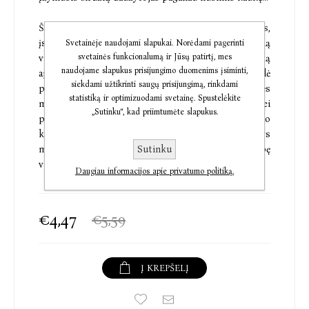
Šonas Onilas šešis mėnesius gyveno kaip paprastas,
įsimylėjęs vyras su už jo būsimo filmo pristatymą
Svetainėje naudojami slapukai. Norėdami pagerinti
svetainės funkcionalumą ir Jūsų patirtį, mes
visuomenei atsakinga Peizle Kembel... ir visą laiką
naudojame slapukus prisijungimo duomenims įsiminti,
apsimetė kitu žmogumi. Ar tiesą sužinojusi Peizlė
siekdami užtikrinti saugų prisijungimą, rinkdami
patikės, kad jųdviejų meilė nebuvo žvaigždės
statistiką ir optimizuodami svetainę. Spustelėkite
mėginimas apdumti akis? Ir kas nutiks, Peizlei
„Sutinku“, kad priimtumėte slapukus.
prisipažinus, kad pati taip pat šį tą slėpė – laukiasi jo
kūdikio! Ar galiausiai atskleistos paslaptys
Sutinku
mylimuosius išskirs? O gal suteiks antrą galimybę
vienas kitą mylėti?
Daugiau informacijos apie privatumo politiką.
€4,47
€5,59
Į KREPŠELĮ