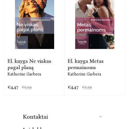
El. knyga Ne viskas
El. knyga Metas
pagal planą
permainoms
Katherine Garbera
Katherine Garbera
€4,47
€4,47
€5,59
€5,59
Kontaktai