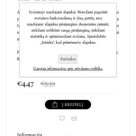
Alaus daryklos generalinis direktorius Dantė Ruso
Svetainėje naudojami slapukai. Norėdami pagerinti
svetainės funkcionalumą ir Jūsų patirtį, mes
yra paprastas, bet verslui staiga išpopuliarėjus jis
naudojame slapukus prisijungimo duomenims įsiminti,
tampa priverstas keistis. Atvyksta įvaizdžio
siekdami užtikrinti saugų prisijungimą, rinkdami
specialistė Olivė, prieš daugelį metų žiauriai
statistiką ir optimizuodami svetainę. Spustelėkite
atstūmusi jį universitete.
„Sutinku“, kad priimtumėte slapukus.
Pasikeitus situacijai Olivė susižavi naujuoju Dante.
Sutinku
Kas jos laukia toliau – kerštas ar įsižiebęs geismas?
Daugiau informacijos apie privatumo politiką.
€4,47
€5,59
Į KREPŠELĮ
Informacija