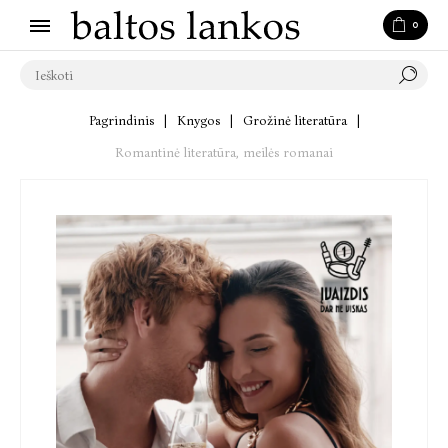
0
Pagrindinis
|
Knygos
|
Grožinė literatūra
|
Romantinė literatūra, meilės romanai