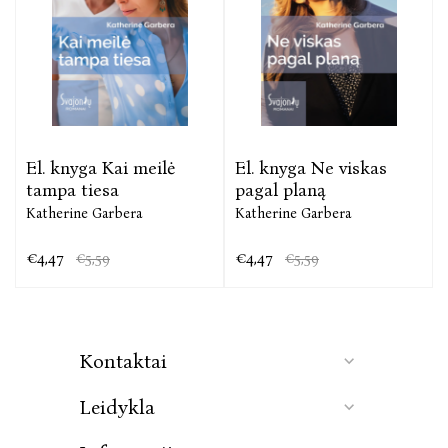
El. knyga Kai meilė
El. knyga Ne viskas
tampa tiesa
pagal planą
Katherine Garbera
Katherine Garbera
€4,47
€4,47
€5,59
€5,59
Kontaktai
Leidykla