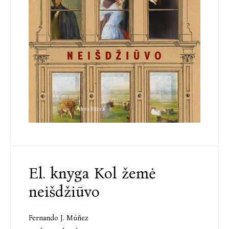
El. knyga Kol žemė
neišdžiūvo
Fernando J. Múñez