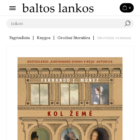
0
Pagrindinis
|
Knygos
|
Grožinė literatūra
|
Istoriniai romanai