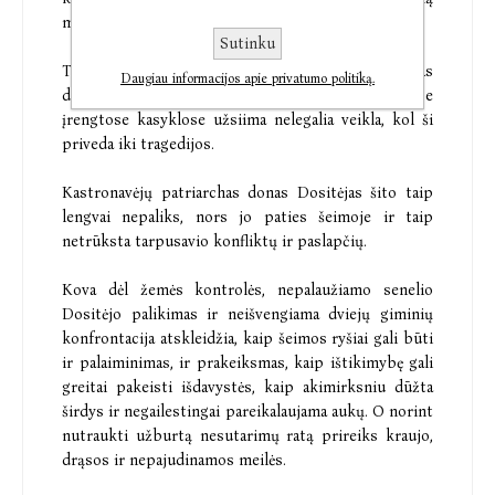
meilę.
Sutinku
Tuo tarpu negailestingas Ponferados verslininkas
Daugiau informacijos apie privatumo politiką.
donas Isidras Ordasas Kastronavėjų žemėse
įrengtose kasyklose užsiima nelegalia veikla, kol ši
priveda iki tragedijos.
Kastronavėjų patriarchas donas Dositėjas šito taip
lengvai nepaliks, nors jo paties šeimoje ir taip
netrūksta tarpusavio konfliktų ir paslapčių.
Kova dėl žemės kontrolės, nepalaužiamo senelio
Dositėjo palikimas ir neišvengiama dviejų giminių
konfrontacija atskleidžia, kaip šeimos ryšiai gali būti
ir palaiminimas, ir prakeiksmas, kaip ištikimybę gali
greitai pakeisti išdavystės, kaip akimirksniu dūžta
širdys ir negailestingai pareikalaujama aukų. O norint
nutraukti užburtą nesutarimų ratą prireiks kraujo,
drąsos ir nepajudinamos meilės.