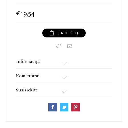
€19,54
Į KREPŠELĮ
Informacija
Komentarai
Susisiekite