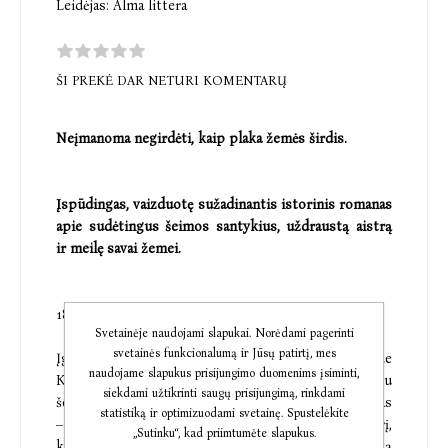
Leidėjas:
Alma littera
ŠI PREKĖ DAR NETURI KOMENTARŲ
Neįmanoma negirdėti, kaip plaka žemės širdis.
Įspūdingas, vaizduotę sužadinantis istorinis romanas
apie sudėtingus šeimos santykius, uždraustą aistrą
ir meilę savai žemei.
1845 m. Galisija.
Svetainėje naudojami slapukai. Norėdami pagerinti
svetainės funkcionalumą ir Jūsų patirtį, mes
Įgijęs teisės mokslų daktaro laipsnį, Andrė de
naudojame slapukus prisijungimo duomenims įsiminti,
Kastronavėjas grįžta į gimtąjį dvarą. Susitikimas su
siekdami užtikrinti saugų prisijungimą, rinkdami
šeima džiaugsmingas, tačiau didžiausias jo troškimas
statistiką ir optimizuodami svetainę. Spustelėkite
– pamatyti vos vyresnę tetą Iriją, netikrą tėvo seserį,
„Sutinku“, kad priimtumėte slapukus.
kurstančią Andrė širdyje toli gražu ne platonišką