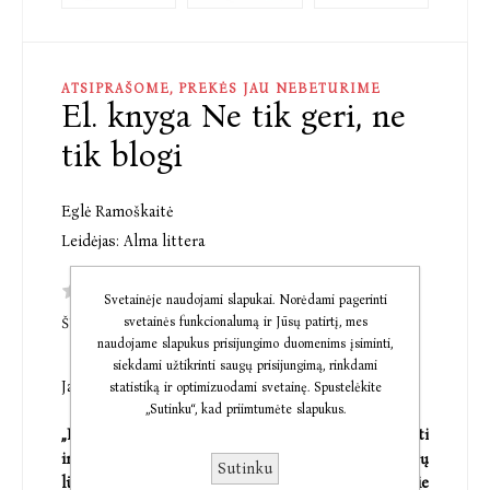
ATSIPRAŠOME, PREKĖS JAU NEBETURIME
El. knyga Ne tik geri, ne
tik blogi
Eglė Ramoškaitė
Leidėjas:
Alma littera
Svetainėje naudojami slapukai. Norėdami pagerinti
svetainės funkcionalumą ir Jūsų patirtį, mes
ŠI PREKĖ DAR NETURI KOMENTARŲ
naudojame slapukus prisijungimo duomenims įsiminti,
siekdami užtikrinti saugų prisijungimą, rinkdami
Jaunimui nuo 14 m.
statistiką ir optimizuodami svetainę. Spustelėkite
„Sutinku“, kad priimtumėte slapukus.
„Ne tik geri, ne tik blogi“ – istorija apie norą pritapti
ir būti populiariam, apie kerštą ir kaltę, apie tėvų
Sutinku
lūkesčius ir pasirinkimų kainą, apie tuos, kurie