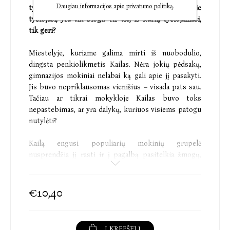
Daugiau informacijos apie privatumo politiką.
tyčiojasi, ir tuos, iš kurių tyčiojamasi. Ar tie, kurie
tyčiojasi, yra tik blogi? Ar tie, iš kurių tyčiojamasi,
tik geri?
Miestelyje, kuriame galima mirti iš nuobodulio,
dingsta penkiolikmetis Kailas. Nėra jokių pėdsakų,
gimnazijos mokiniai nelabai ką gali apie jį pasakyti.
Jis buvo nepriklausomas vienišius – visada pats sau.
Tačiau ar tikrai mokykloje Kailas buvo toks
nepastebimas, ar yra dalykų, kuriuos visiems patogu
nutylėti?
Kailą engusi populiarių mokinių grupelė
nusprendžia jį rasti ir į pagalbą pasitelkia žmogų,
kuris vienintelis, jų manymu, galėtų padėti. Kaip ir
Kailas, Herieta yra vienišė, o tokie juk laikosi išvien.
Bėda ta, kad Herieta visai nepažįsta dingusio vaikino,
€10,40
o pakviesta dėtis prie tų, kuriais slapčia žavisi,
pasako jiems ką kita. Kaip išlaviruoti tarp melo,
baimės, kaltės ir euforijos, kai pagaliau esi ten, kur
Į KREPŠELĮ