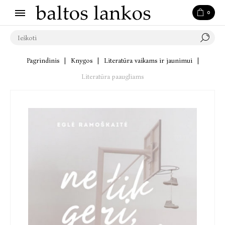
0
Pagrindinis
|
Knygos
|
Literatūra vaikams ir jaunimui
|
Literatūra paaugliams