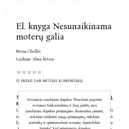
El. knyga Nesunaikinama
moterų galia
Mona Chollet
Leidėjas:
Alma littera
ŠI PREKĖ DAR NETURI KOMENTARŲ
TAI KNYGA APIE STIPRIĄ IR LAISVĄ MOTERĮ,
Svetainėje naudojami slapukai. Norėdami pagerinti
KOKIA JI IR YRA GIMUSI BŪTI!
svetainės funkcionalumą ir Jūsų patirtį, mes
Laisva, stipri ir nepriklausoma. Moteris, turinti
naudojame slapukus prisijungimo duomenims įsiminti,
ambicijų ir nepaisanti visuomenės nuostatų, net šiais
siekdami užtikrinti saugų prisijungimą, rinkdami
laikais kelia neigiamų emocijų. Iš kur tai?Knygos
statistiką ir optimizuodami svetainę. Spustelėkite
„Sutinku“, kad priimtumėte slapukus.