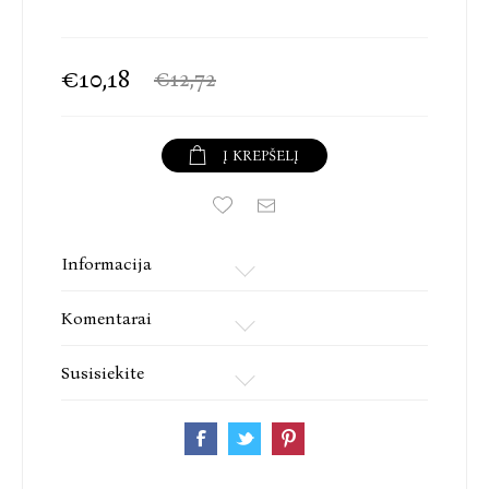
€10,18
€12,72
Į KREPŠELĮ
Informacija
Komentarai
Susisiekite