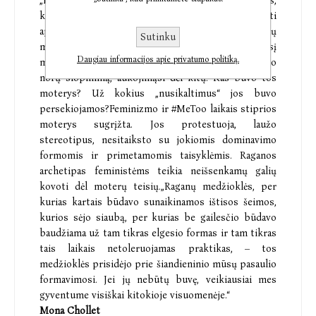
„Nesunaikinama moterų galia“ autorė nukelia į laikus,
kai moteris už menkiausią saviraišką galėjo būti
apšaukta ragana ir sudeginta ant laužo. Raganų
Sutinku
medžioklės lėmė per daugelį kartų susiformavusį
Daugiau informacijos apie privatumo politiką.
moteriškumo supratimą – jų užsisklendimą, savo
norų slopinimą, aukojimąsi dėl kitų. Kas buvo tos
moterys? Už kokius „nusikaltimus“ jos buvo
persekiojamos?Feminizmo ir #MeToo laikais stiprios
moterys sugrįžta. Jos protestuoja, laužo
stereotipus, nesitaiksto su jokiomis dominavimo
formomis ir primetamomis taisyklėmis. Raganos
archetipas feministėms teikia neišsenkamų galių
kovoti dėl moterų teisių.„Raganų medžioklės, per
kurias kartais būdavo sunaikinamos ištisos šeimos,
kurios sėjo siaubą, per kurias be gailesčio būdavo
baudžiama už tam tikras elgesio formas ir tam tikras
tais laikais netoleruojamas praktikas, – tos
medžioklės prisidėjo prie šiandieninio mūsų pasaulio
formavimosi. Jei jų nebūtų buvę, veikiausiai mes
gyventume visiškai kitokioje visuomenėje.“
Mona Chollet