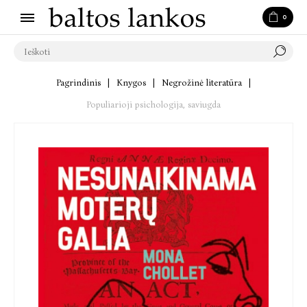
0
Pagrindinis
|
Knygos
|
Negrožinė literatūra
|
Populiarioji psichologija, saviugda