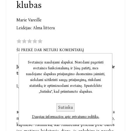
klubas
Marie Vareille
Leidėjas:
Alma littera
ŠI PREKĖ DAR NETURI KOMENTARŲ
Svetainėje naudojami slapukai. Norėdami pagerinti
Jaudinantis romanas, kupinas paslapčių ir
svetainės funkcionalumą ir Jūsų patirtį, mes
triumfuojančios draugystės.“
naudojame slapukus prisijungimo duomenims įsiminti,
siekdami užtikrinti saugų prisijungimą, rinkdami
statistiką ir optimizuodami svetainę. Spustelėkite
Lyonfemmes.fr
„Sutinku“, kad priimtumėte slapukus.
Sutinku
1992-ieji.
Septynmetės Sara ir Andželika susipažįsta
Daugiau informacijos apie privatumo politiką.
mažo miestelio, įsikūrusio netoli Lamanšo sąsiaurio,
kapinėse. Akimirka, kai Andželika prieina prie Saros