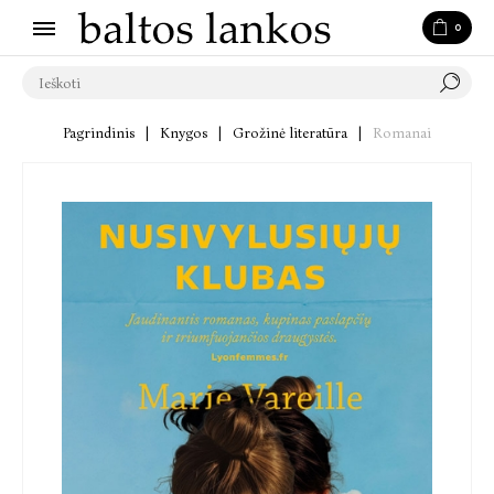
0
Pagrindinis
|
Knygos
|
Grožinė literatūra
|
Romanai