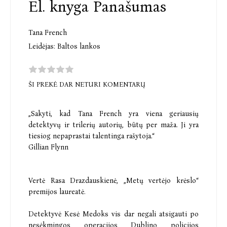
El. knyga Panašumas
Tana French
Leidėjas:
Baltos lankos
ŠI PREKĖ DAR NETURI KOMENTARŲ
„Sakyti, kad Tana French yra viena geriausių
detektyvų ir trilerių autorių, būtų per maža. Ji yra
tiesiog nepaprastai talentinga rašytoja.“
Gillian Flynn
Vertė Rasa Drazdauskienė, „Metų vertėjo krėslo“
premijos laureatė.
Detektyvė Kesė Medoks vis dar negali atsigauti po
nesėkmingos operacijos Dublino policijos