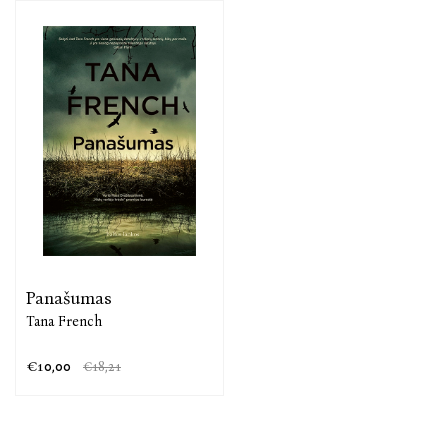
Panašumas
Tana French
€10,00
€18,21