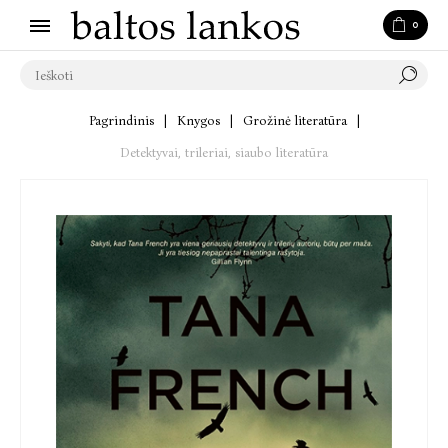
0
Pagrindinis
|
Knygos
|
Grožinė literatūra
|
Detektyvai, trileriai, siaubo literatūra