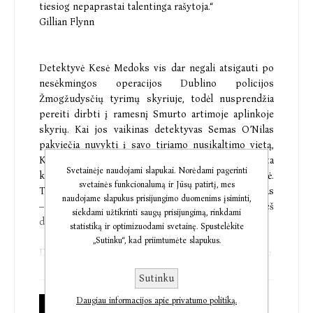
tiesiog nepaprastai talentinga rašytoja.“
Gillian Flynn
Detektyvė Kesė Medoks vis dar negali atsigauti po
nesėkmingos operacijos Dublino policijos
Žmogžudysčių tyrimų skyriuje, todėl nusprendžia
pereiti dirbti į ramesnį Smurto artimoje aplinkoje
skyrių. Kai jos vaikinas detektyvas Semas O’Nilas
pakviečia nuvykti į savo tiriamo nusikaltimo vietą,
Kesė ir vėl patiria šoką: rasta jauna mergina subadyta
Svetainėje naudojami slapukai. Norėdami pagerinti
krūtine yra tikrų tikriausia Kesės antrininkė.
svetainės funkcionalumą ir Jūsų patirtį, mes
Tapatybės dokumentai atskleidžia, kad aukos vardas
naudojame slapukus prisijungimo duomenims įsiminti,
– Leksė Medison. Šiuo vardu Kesė naudojosi prieš
siekdami užtikrinti saugų prisijungimą, rinkdami
daugelį metų vykdydama slaptas operacijas.
statistiką ir optimizuodami svetainę. Spustelėkite
„Sutinku“, kad priimtumėte slapukus.
Dublino policija neranda įkalčių, nėra ir įtariamųjų.
Bet žmogžudystę tiriantis detektyvas Frenkas
Sutinku
Makėjus supranta, kad turi unikalią galimybę
išaiškinti nusikaltimą: Kesė gali apsimesti Lekse,
Daugiau informacijos apie privatumo politiką.
Popierinė knyga