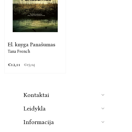
El. knyga Panašumas
Tana French
€12,11
€15,14
Kontaktai
Leidykla
Informacija