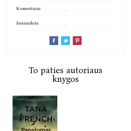
seriją apie Dublino policijos Žmogžudysčių tyrimų
Komentarai
skyrių (pirmąją serijos knygą „Miškuose“ išleido
„Jotema“, 2010).
Susisiekite
To paties autoriaus
knygos