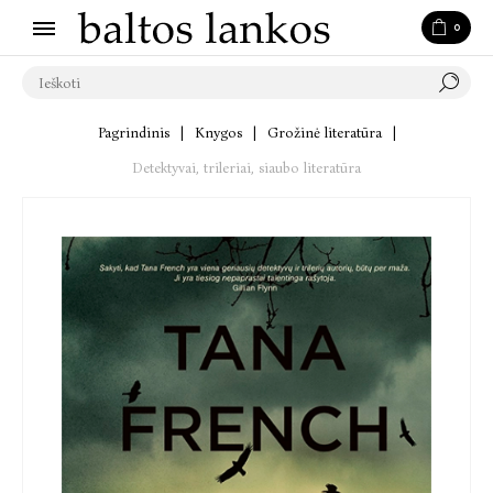
0
Pagrindinis
|
Knygos
|
Grožinė literatūra
|
Detektyvai, trileriai, siaubo literatūra