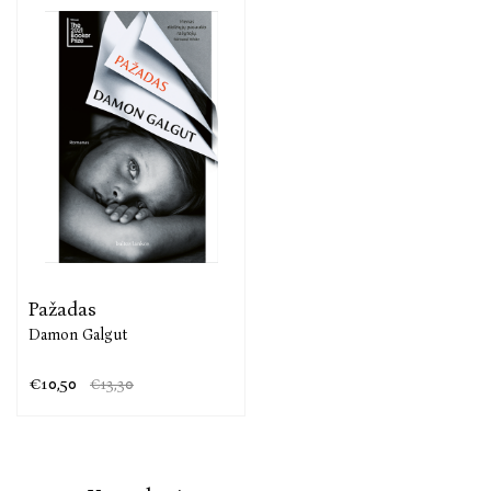
Pažadas
Damon Galgut
€10,50
€13,30