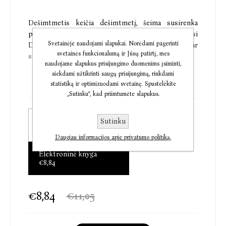
Dešimtmetis keičia dešimtmetį, šeima susirenka
palydėti vis kito mirusio nario, ir kiekvienąkart tarsi
Svetainėje naudojami slapukai. Norėdami pagerinti
Damoklo kardas virš jų pakimba klausimas: ar
svetainės funkcionalumą ir Jūsų patirtį, mes
sulaužius pažadą įmanoma išvengti pasekmių?
naudojame slapukus prisijungimo duomenims įsiminti,
siekdami užtikrinti saugų prisijungimą, rinkdami
statistiką ir optimizuodami svetainę. Spustelėkite
Romano įvykių fone skleidžiasi XX a. antros pusės –
„Sutinku“, kad priimtumėte slapukus.
XXI a. pradžios Pietų Afrikos Respublikos istorija,
apartheido režimo įtaka žmogui ir visuomenei. Jame,
Popierinė knyga
Sutinku
meistriškai kuriant laiko tėkmės jauseną,
€10,50
vaizduojamos kelios šeimos kartos, atsidūrusios
Daugiau informacijos apie privatumo politiką.
vertybių ir moralinių pasirinkimų kryžkelėje.
Elektroninė knyga
€8,84
„Vienas didžiųjų pasaulio rašytojų.“
Edmund White
€8,84
€11,05
"Nuostabu, kaip romanas gali priversti matyti ir
mąstyti naujai.“