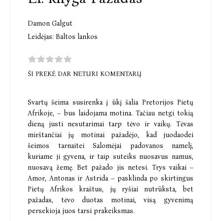
Damon Galgut
Leidėjas:
Baltos lankos
ŠI PREKĖ DAR NETURI KOMENTARŲ
Svartų šeima susirenka į ūkį šalia Pretorijos Pietų
Afrikoje, – bus laidojama motina. Tačiau netgi tokią
dieną justi nesutarimai tarp tėvo ir vaikų. Tėvas
mirštančiai jų motinai pažadėjo, kad juodaodei
šeimos tarnaitei Salomėjai padovanos namelį,
kuriame ji gyvena, ir taip suteiks nuosavus namus,
nuosavą žemę. Bet pažado jis netesi. Trys vaikai –
Amor, Antonas ir Astrida – pasklinda po skirtingus
Pietų Afrikos kraštus, jų ryšiai nutrūksta, bet
pažadas, tėvo duotas motinai, visą gyvenimą
persekioja juos tarsi prakeiksmas.