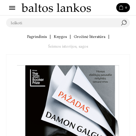
0
Pagrindinis
|
Knygos
|
Grožinė literatūra
|
Šeimos istorijos, sagos