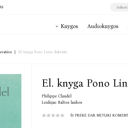
AS
Knygos
Audioknygos
teratūra
|
El. knyga Pono Linio dukraitė
El. knyga Pono Lin
Philippe Claudel
Leidėjas:
Baltos lankos
ŠI PREKĖ DAR NETURI KOMEN