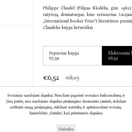
Philippe Claudel (Filipas Klodelis, gim. 1962
rašytojų, dramaturgas, kino režisierius. Licėj
„International Booker Prize“) literatūros premij
Claudelio knyga lietuviškai.
Popierinė knyga
Elektroninė
€7,50
€6,52
€6,52
€8,15
Svetainėje naudojami slapukai. Norėdami pagerinti svetainės funkcionalumą ir
Jūsų patirtį, mes naudojame slapukus prisijungimo duomenims įsiminti, siekdami
Į KREPŠELĮ
užtikrinti saugų prisijungimą, rinkdami statistiką ir optimizuodami svetainę.
Spustelėkite „Sutinku“, kad priimtumėte slapukus.
Informacija
Sutinku