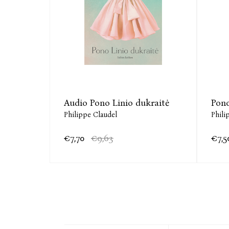
Audio Pono Linio dukraitė
Pono
Philippe Claudel
Phili
€7,70
€9,63
€7,5