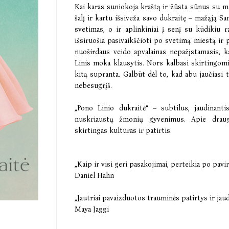
Kai karas suniokoja kraštą ir žūsta sūnus su ma
šalį ir kartu išsiveža savo dukraitę – mažąją Sa
svetimas, o ir aplinkiniai į senį su kūdikiu r
išsiruošia pasivaikščioti po svetimą miestą ir
nuoširdaus veido apvalainas nepažįstamasis, k
Linis moka klausytis. Nors kalbasi skirtingomi
kitą supranta. Galbūt dėl to, kad abu jaučiasi t
nebesugrįš.
„Pono Linio dukraitė“ – subtilus, jaudinant
nuskriaustų žmonių gyvenimus. Apie draug
skirtingas kultūras ir patirtis.
„Kaip ir visi geri pasakojimai, perteikia po pavi
Daniel Hahn
„Jautriai pavaizduotos trauminės patirtys ir jau
Maya Jaggi