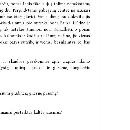
rčia, ponas Linis iškeliauja į tolimą nepažįstamą
ng diu. Perpildytame pabėgėlių centre jis jaučiasi
ankose žiūri įtariai. Vieną dieną su dukraite jis
 prisėdęs ant suolo sutinka poną Barką. Liūdno ir
ą tik netekęs žmonos, nori išsikalbėti, o ponas
s kalbomis ir žodžių reikšmių nežino, jie vienas
okie patys sutrikę ir vieniši, besiilgintys to, kas
is ir skaidrus pasakojimas apie trapius likimo
ystę, kupiną atjautos ir gerumo, jungiančią
ršiumi glūdinčią gilesnę prasmę.“
dinamai perteiktas kaltės jausmas.“