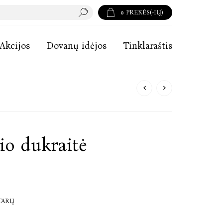
0
PREKĖS(-IŲ)
Akcijos
Dovanų idėjos
Tinklaraštis
io dukraitė
TARŲ