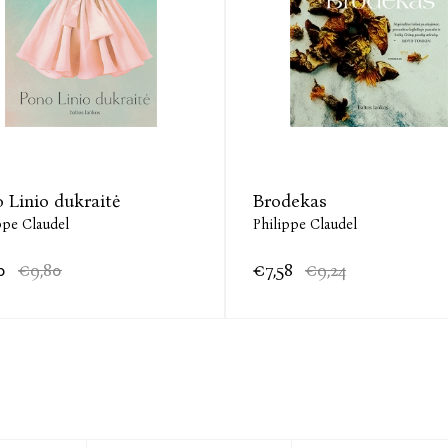
 Linio dukraitė
Brodekas
ppe Claudel
Philippe Claudel
0
€9,80
€7,58
€9,24