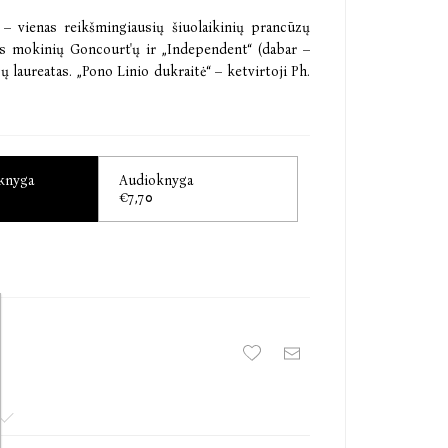
) – vienas reikšmingiausių šiuolaikinių prancūzų
aus mokinių Goncourt'ų ir „Independent“ (dabar –
ų laureatas. „Pono Linio dukraitė“ – ketvirtoji Ph.
 knyga
Audioknyga
€7,70