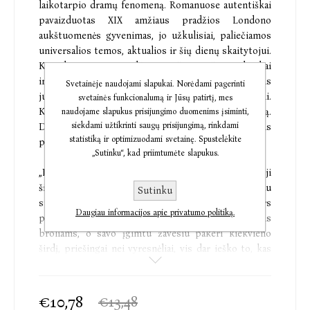
laikotarpio dramų fenomeną. Romanuose autentiškai
pavaizduotas XIX amžiaus pradžios Londono
aukštuomenės gyvenimas, jo užkulisiai, paliečiamos
universalios temos, aktualios ir šių dienų skaitytojui.
Kronikų centre – Bridžertonų šeima: aštuoni broliai
ir seserys, kurie nuolat ginčijasi, svaidosi kandžiais
Svetainėje naudojami slapukai. Norėdami pagerinti
juokeliais, tačiau vienas kitą beprotiškai myli.
svetainės funkcionalumą ir Jūsų patirtį, mes
Kiekvienam iš jų Julia Quinn skyrė po atskirą knygą.
naudojame slapukus prisijungimo duomenims įsiminti,
siekdami užtikrinti saugų prisijungimą, rinkdami
Didžiulės sėkmės sulaukė ir Bridžertonų kronikomis
statistiką ir optimizuodami svetainę. Spustelėkite
paremtas
Netflix
serialas.
„Sutinku“, kad priimtumėte slapukus.
„Romanas su ponaičiu Bridžertonu“ – jau ketvirtoji
šios serijos knyga, kurioje turime progą iš arčiau
Sutinku
susipažinti su dar vienu Bridžertonu – Kolinu. Nors
Daugiau informacijos apie privatumo politiką.
patrauklumu jis toli gražu nenusileidžia kitiems
broliams, o savo įgimtu žavesiu pakeri kiekvieno
širdį, priešingai nei vyresnėliai, vis dar ieško to, kas
gyvenimui suteiktų pilnatvės.
€10,78
€13,48
„Neabejotina pramoga.“