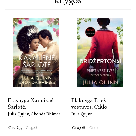
knygos
suprasti, ar pasikeitė jis, ar Londono aukštuomenė,
bet dabar jam daug kas atrodo kitaip, o labiausiai jį
nustebina Penelopė Fiderington.
El. knyga Karalienė
El. knyga Prieš
Šarlotė.
vestuves. Ciklo
Julia Quinn,
Shonda Rhimes
Julia Quinn
€10,63
€10,68
€13,28
€13,35