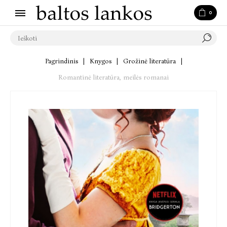
0
Pagrindinis
|
Knygos
|
Grožinė literatūra
|
Romantinė literatūra, meilės romanai