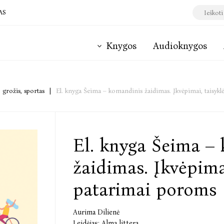
AS
Knygos
Audioknygos
, grožis, sportas
|
El. knyga Šeima – komandinis žaidimas. Įkvėpimai, taisykl
El. knyga Šeima –
žaidimas. Įkvėpimai
patarimai poroms
Aurima Dilienė
Leidėjas:
Alma littera