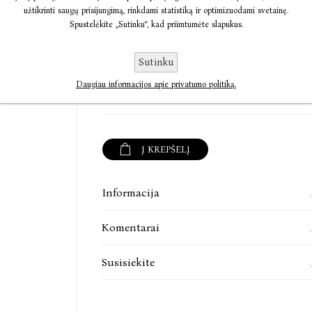
tam tikrą laiką, o ne vienintelįkartą. Tada rez
užtikrinti saugų prisijungimą, rinkdami statistiką ir optimizuodami svetainę.
jukdalijantis gėrio daugėja.
Spustelėkite „Sutinku“, kad priimtumėte slapukus.
Aurima Dilienė
Sutinku
Daugiau informacijos apie privatumo politiką.
€9,54
€11,92
Į KREPŠELĮ
Informacija
Komentarai
Susisiekite