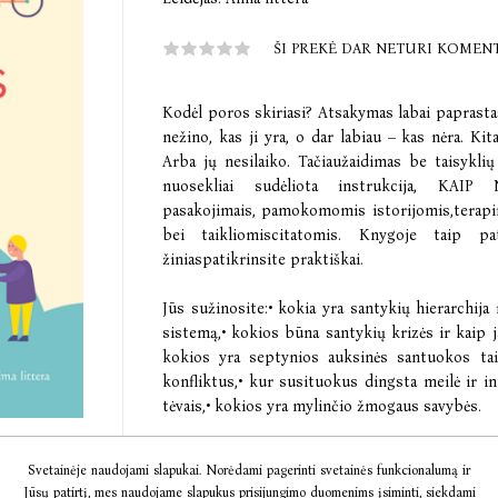
ŠI PREKĖ DAR NETURI KOMEN
Kodėl poros skiriasi? Atsakymas labai paprasta
nežino, kas ji yra, o dar labiau – kas nėra. Kit
Arba jų nesilaiko. Tačiaužaidimas be taisykli
nuosekliai sudėliota instrukcija, KAI
pasakojimais, pamokomomis istorijomis,terapin
bei taikliomiscitatomis. Knygoje taip p
žiniaspatikrinsite praktiškai.
Jūs sužinosite:• kokia yra santykių hierarchija
sistemą,• kokios būna santykių krizės ir kaip j
kokios yra septynios auksinės santuokos tais
konfliktus,• kur susituokus dingsta meilė ir in
tėvais,• kokios yra mylinčio žmogaus savybės.
Išsikelkite uždavinį geriau pažinti save ir tuo
Svetainėje naudojami slapukai. Norėdami pagerinti svetainės funkcionalumą ir
su kuriuo būtų patogu gyventi. Viską išmėginkite
Jūsų patirtį, mes naudojame slapukus prisijungimo duomenims įsiminti, siekdami