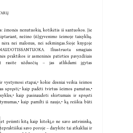
TARŲ
s: žmonės nenutuokia, kotikėtis iš santuokos. Jie
aiptariant, nežino (iš)gyvenimo šeimoje taisyklių.
ų nėra nei malonus, nei sėkmingas.Šioje knygoje
P NAUDOTISSANTUOKA. Iliustruota smagiais
ės praktikos ir asmeninės patirties pavyzdžiais
at rasite užduočių – jas atlikdami įgytas
 ir vystymosi etapai,• kokie dėsniai veikia šeimos
as spręsti,• kaip padėti tvirtus šeimos pamatus,•
yklės,• kaip pasinaudoti skirtumais ir spręsti
tymumas,• kaip pamilti iš naujo,• ką reiškia būti
met priimti kitą kaip kitokį,o ne savo antrininką,
praktiškai savo poroje – darykite tai atkakliai ir