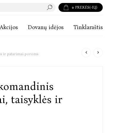
0
PREKĖS(-IŲ)
Akcijos
Dovanų idėjos
Tinklaraštis
ės ir patarimai poroms
 komandinis
, taisyklės ir