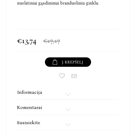
nuolatiniai gąsdinimai branduoliniu ginklu.
€13,74
€17,17
Į KREPŠELĮ
Informacija
Komentarai
Susisiekite