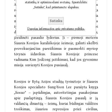
statistiką ir optimizuodami svetainę. Spustelėkite
Aukščiausiojo vado Kim Džonguno sesuo, nuožmaus
„Sutinku“, kad priimtumėte slapukus.
režimo vyriausioji propagandininkė, ambicinga
užsienio politikos formuotoja, be to, įtakingiausia
Sutinku
moteris Šiaurės Korėjos istorijoje. Žavinga jos
šypsena slepia žiaurią, negailestingą asmenybę, kuri
Daugiau informacijos apie privatumo politiką.
drįsta grasinti pasauliui branduoliniu ginklu,
įžeidinėti pasaulio lyderius. Ji – pirmoji moteris
Šiaurės Korėjos karališkojoje šeimoje, galinti skelbti
provokuojančius pareiškimus ir pasmerkti myriop
tėvynės išdavikus. Šiaurės Korėjoje princese
vadinama Kim Jodčong įsitikinusi, kad jos gyvenimo
misija suvienyti Korėjos pusiasalį.
Korėjos ir Rytų Azijos studijų tyrinėtojo ir Šiaurės
Korėjos specialisto Sung-Yoon Lee parašyta knyga
„Sesuo“ – įspūdingas, autoritetingas pasakojimas
apie paslaptingą Šiaurės Korėjos pasaulį ir ją
valdančią dinastiją – šeimą, kuriai būdingas valdžios
troškimas, žiaurios represijos prieš civilius,