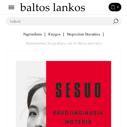
0
Pagrindinis
|
Knygos
|
Negrožinė literatūra
|
Atsiminimai, biografijos, esė ir tikros istorijos