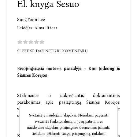
El. knyga Sesuo
Sung-Yoon Lee
Leidėjas:
Alma littera
ŠI PREKĖ DAR NETURI KOMENTARŲ
Pavojingiausia moteris pasaulyje – Kim Jodčong iš
Šiaurės Korėjos
Stebinantis ir sukrečiantis dokumentinis
pasakojimas apie paslaptingą Šiaurės Korėjos
valdovų dinastiją, kurio centre moteris, savo rankose
sutelkusi vis didėjančia galią.
Svetainėje naudojami slapukai. Norėdami pagerinti
svetainės funkcionalumą ir Jūsų patirtį, mes
naudojame slapukus prisijungimo duomenims įsiminti,
siekdami užtikrinti saugų prisijungimą, rinkdami
K I M J O D Č O N G
– Šiaurės Korėjos