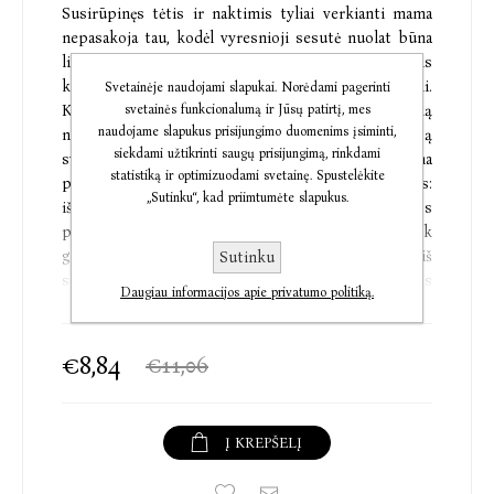
Susirūpinęs tėtis ir naktimis tyliai verkianti mama
nepasakoja tau, kodėl vyresnioji sesutė nuolat būna
ligoninėje. Senelio vienkiemyje pradeda lankytis
keisti svečiai, dažniausiai jie sėdi prie stalo ir tyli.
Svetainėje naudojami slapukai. Norėdami pagerinti
svetainės funkcionalumą ir Jūsų patirtį, mes
Kas vyksta? Vieną pavakarį berniukas išvysta į rūką
naudojame slapukus prisijungimo duomenims įsiminti,
nuvingiuojantį kelią ir iš jo išnyrantį paslaptingą
siekdami užtikrinti saugų prisijungimą, rinkdami
svečią. Tikrų tikriausias, plunksnų karūna
statistiką ir optimizuodami svetainę. Spustelėkite
pasipuošęs indėnas prie vakarienės stalo paklaustas:
„Sutinku“, kad priimtumėte slapukus.
iš kur atvyko, netikėtai atsako esąs Antarktidos
pilietis. Ar tai senelio žaidimas? Gal indėnas tik
gatvės artistas? O ir tėtis, išgirdęs istoriją, juokiasi iš
Sutinku
senelio pokšto. Bet kodėl kambaryje besiblaškantis
Daugiau informacijos apie privatumo politiką.
paukštis palieka dar vieną plunksną? Kiek jų reikia
surinkti, kad
atskleistum paslaptį?
€8,84
€11,06
ANTARKTIDOS INDĖNAI – knyga gydanti sužeistą
viltį.
Į KREPŠELĮ
Šią knygą reikia tiesiog skaityti... tada, kai sunku. Kai