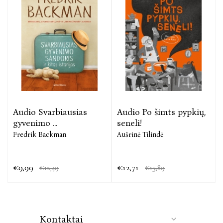
Eimutis Kvoščiauskas
Pasakas vaikams rašo suaugusieji. Ir kuria jiems
pasaulį, kaip nuotykių ir atradimų pažadą. Šios
knygos autorius eina kitu keliu. Jis irgi kalba apie
praradimus. Tačiau sykiu padeda atrasti. Pasaulį
savyje.
Audio Svarbiausias
Audio Po šimts pypkių,
Rytis Zemkauskas
gyvenimo ...
seneli!
Fredrik Backman
Aušrinė Tilindė
€9,99
€12,71
€12,49
€15,89
Kontaktai