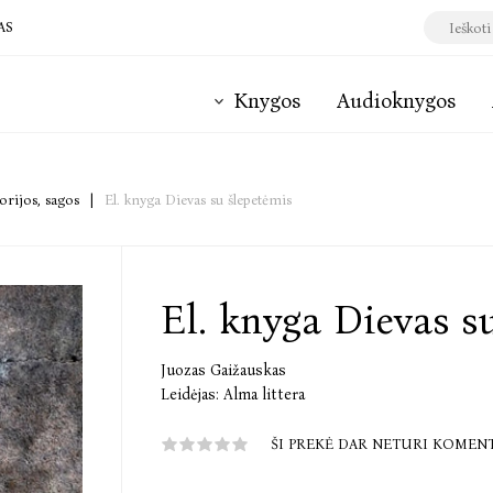
AS
Knygos
Audioknygos
orijos, sagos
|
El. knyga Dievas su šlepetėmis
El. knyga Dievas s
Juozas Gaižauskas
Leidėjas:
Alma littera
ŠI PREKĖ DAR NETURI KOMEN