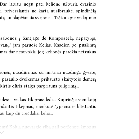
Dar labiau negu pati kelionė užburia dvasinio
u, priversiantis ne kartą nusibraukti spindinčią
tą su slapčiausia svajone... Tačiau apie viską nuo
 Lisabonos į Santjago de Kompostelą, nepatyręs,
ovanų“ jam paruošė Kelias. Kasdien po pusšimtį
imas dar nesuvokia, jog kelionės pradžia netrukus
monės, susidūrimas su mirtinai nuodinga gyvate,
io pasaulio dvelksmas prikausto skaitytojo dėmesį
kirtis dūris staiga pargriauna piligrimą...
rodėsi – viskas tik prasideda... Kuprinėje vien kojų
ndantis tikėjimas, menkutė šypsena ir blėstantis
u kaip du trečdaliai kelio...
anoma! Kokią nuovargio ribą gali peržengti žmogus
jokios tikimybės nueiti? Ar geležinė valia atves į