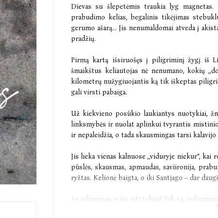
Dievas su šlepetėmis traukia lyg magnetas. 
prabudimo kelias, begalinis tikėjimas stebukl
gerumo ašarą... Jis nenumaldomai atveda į akista
pradžių.
Pirmą kartą išsiruošęs į piligriminį žygį iš
šmaikštus keliautojas nė nenumano, kokių ,,d
kilometrų nužygiuojantis ką tik iškeptas piligr
gali virsti pabaiga.
Už kiekvieno posūkio laukiantys nuotykiai, ž
linksmybės ir nuolat aplinkui tvyrantis mistin
ir nepaleidžia, o tada skausmingas tarsi kalavijo 
Jis lieka vienas kalnuose ,,viduryje niekur“, kai 
pūslės, skausmas, apmaudas, saviironija, prabu
ryžtas. Kelionė baigta, o iki Santjago – dar daugia
Ar piligrimas ryšis eiti toliau? Juk tai nebeįm
dėl savo svajonės? Apie ką mąsto einantysis be 