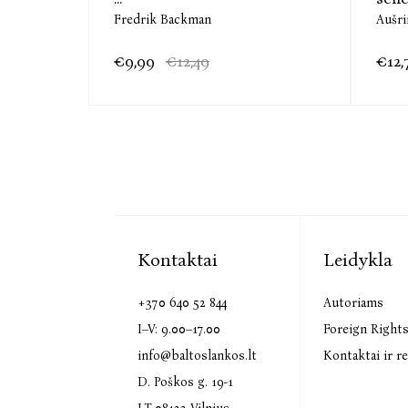
Fredrik Backman
Aušri
€9,99
€12,49
€12,
Kontaktai
Leidykla
+370 640 52 844
Autoriams
I–V: 9.00–17.00
Foreign Right
info@baltoslankos.lt
Kontaktai ir re
D. Poškos g. 19-1