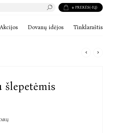
0
PREKĖS(-IŲ)
Akcijos
Dovanų idėjos
Tinklaraštis
u šlepetėmis
TARŲ