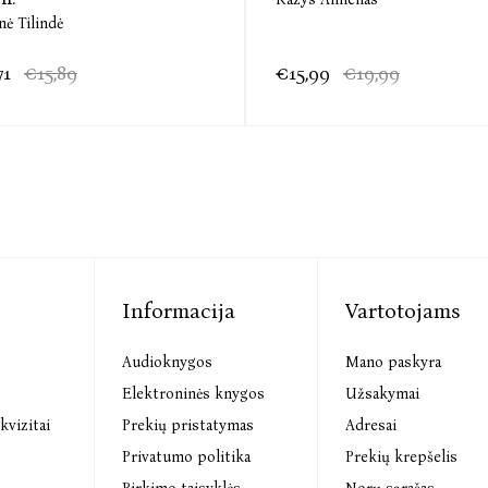
Baigęs skaityti romaną, nejučia susimąsčiau api
nė Tilindė
kelią nepaisydamas su tuo pasirinkimu susijusių
Raimundas Karoblis, krašto apsaugos ministras
71
€15,89
€15,99
€19,99
„Pirmiausia ačiū, kad supažindinai mane su sa
pasimėgaudamas, kaip gerą konjaką. Nieko apie jį
Kelintąsyk Tavimi labai džiaugiuosi. Noriu, kad 
vienišas norėtojas.“
Remigijus Vilkaitis, aktorius
Informacija
Vartotojams
Audioknygos
Mano paskyra
s
Elektroninės knygos
Užsakymai
kvizitai
Prekių pristatymas
Adresai
Privatumo politika
Prekių krepšelis