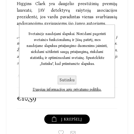
Higgins Clark yra daugelio prestižinių premijų
laureatė, JAV detektyvų rašytojų asociacijos
prezidentė, jos vardu pavadintas vienas svarbiausių
apdovanojimų geriausiems šio žanro autoriams.
Svetainėje naudojami slapukai. Norėdami pagerinti
„Megan pažiūrėjo slaugytojai per petį ir įsistebeilijo į
svetainės funkcionalumą ir Jūsų patirtį, mes
nematančias mėlynas negyvos jaunos moters akis.
naudojame slapukus prisijungimo duomenims įsiminti,
Žvelgdama į tas akis, plačią kaktą, lenktus antakius,
siekdami užtikrinti saugų prisijungimą, rinkdami
aukštus skruostikaulius, tiesią nosį ir putlias lūpas ji
statistiką ir optimizuodami svetainę. Spustelėkite
aiktelėjo.
„Sutinku“, kad priimtumėte slapukus.
Atrodė, tartum žiūrėtų į veidrodį.
Sutinku
Ji žvelgė į savo pačios veidą.“
Daugiau informacijos apie privatumo politiką.
€10,59
Televizijos žinių reporterė Megan Kolins eilinę darbo
dieną leidžia Niujorko ligoninėje, drauge su būriu
Į KREPŠELĮ
žurnalistų laukdama naujienų apie Centriniame parke
užpulto ir apiplėšto JAV senatoriaus sveikatos būklę.