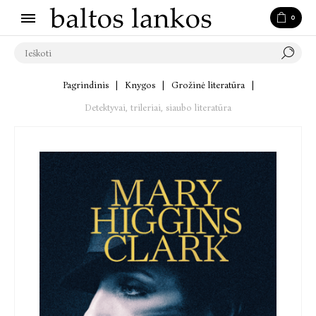
0
Pagrindinis
|
Knygos
|
Grožinė literatūra
|
Detektyvai, trileriai, siaubo literatūra