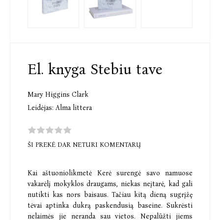
El. knyga Stebiu tave
Mary Higgins Clark
Leidėjas:
Alma littera
ŠI PREKĖ DAR NETURI KOMENTARŲ
Kai aštuoniolikmetė Kerė surengė savo namuose
vakarėlį mokyklos draugams, niekas neįtarė, kad gali
nutikti kas nors baisaus. Tačiau kitą dieną sugrįžę
tėvai aptinka dukrą paskendusią baseine. Sukrėsti
nelaimės jie neranda sau vietos. Nepalūžti jiems