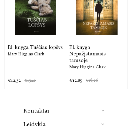
El. knyga Tuščias lopšys
El. knyga
Nepažįstamasis
Mary Higgins Clark
tamsoje
Mary Higgins Clark
€12,32
€12,85
€15,40
€16,06
Kontaktai
Leidykla