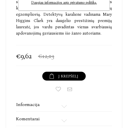
skaitomiausių knygų sąrašus. Vien JAV šios autorės
Daugiau informacijos apie privatumo politiką.
knygų parduota daugiau kaip 80 milijonų
egzempliorių. Detektyvų karaliene vadinama Mary
Higgins Clark yra daugelio prestižinių premijų
laureatė, jos vardu pavadintas vienas svarbiausių
apdovanojimų geriausiems šio žanro autoriams.
€9,62
€12,03
Į KREPŠELĮ
Informacija
Komentarai