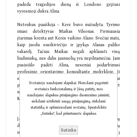
padeda tragedijos dieną iš Londono grįžusi
vyresnioji dukra Alina.
Netrukus paaiškėja – Kerė buvo nužudyta. Tyrimo
imasi detektyvas Maikas Vilsonas. Pirmiausia
įtarimas krenta ant Kerės vaikino Alano. Svečiai matė,
kaip juodu susikivirčijo ir įpykęs Alanas paliko
vakarėlį. Tačiau Maikas negali apklausti visų
liudininkų, nes dalis jaunuolių yra nepilnamečiai. Jam
pasisiūlo padėti Alina, neseniai įsidarbinusi
profesinio orientavimo konsultante mokykloje. Ji
sutinka pasikalbėti su jaunuoliais ir subtiliai
Svetainėje naudojami slapukai. Norėdami pagerinti
paklausti, ką jie matė tą vakarą. Tačiau mergina net
svetainės funkcionalumą ir Jūsų patirtį, mes
neįtaria, kad jos pačios gyvybei kyla pavojus.
naudojame slapukus prisijungimo duomenims įsiminti,
Mary Higgins Clark (Merė Higins Klark, 1927–2020)
siekdami užtikrinti saugų prisijungimą, rinkdami
statistiką ir optimizuodami svetainę. Spustelėkite
„Sutinku“, kad priimtumėte slapukus.
JAV rašytoja, milžiniško populiarumo sulaukusių
detektyvų autorė. Jos romanai, vertinami skaitytojų
Sutinku
ir kritikų visame pasaulyje, nuolat patenka į