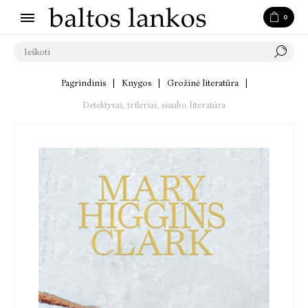
0
Pagrindinis
|
Knygos
|
Grožinė literatūra
|
Detektyvai, trileriai, siaubo literatūra