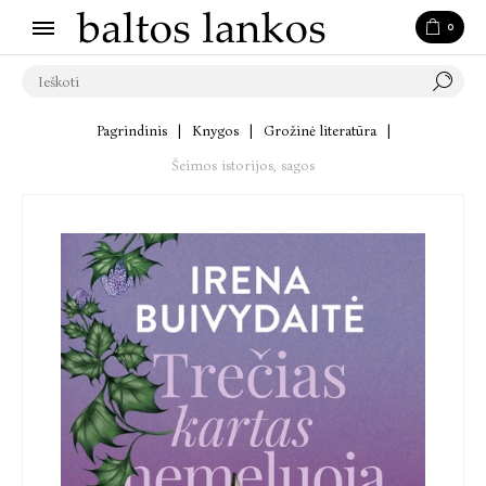
0
Pagrindinis
|
Knygos
|
Grožinė literatūra
|
Šeimos istorijos, sagos