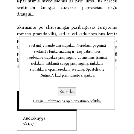
išpažintimis, atvedusiomis jas prie jūros. Juk neretai
svetimam žmogui atsiverti paprasčiau negu
draugui...
Skirmantė po skausmingai pasibaigusio tarnybinio
romano prarado viltį, kad jai vėl kada nors bus lemta
patirti pirmosios meilės virpulį, o Gelmina baigia
Svetainėje naudojami slapukai. Norėdami pagerinti
atsigauti po šoko, paaiškėjus, kad žmogus, su kuriuo
svetainės funkcionalumą ir Jūsų patirtį, mes
praleido trylika metų, pasirodė ne toks, kokiu jį
naudojame slapukus prisijungimo duomenims įsiminti,
laikė. Nors likimo seserų istorijos skirtingos, abi jau
siekdami užtikrinti saugų prisijungimą, rinkdami
du kartus manė atradusios didžiąją meilę, kuri, deja,
statistiką ir optimizuodami svetainę. Spustelėkite
atnešė vien nusivylimą.
„Sutinku“, kad priimtumėte slapukus.
Gyvenimas retai kada suteikia antrą progą ištaisyti
Sutinku
praeities klaidas ar bent jas išsiaiškinti. Ar šįkart
Elektroninė knyga
likimas bus dosnus? Ar trečias kartas nemeluos?
Daugiau informacijos apie privatumo politiką.
€10,01
Audioknyga
Irena Buivydaitė
– anglų kalbos dėstytoja, vertėja,
€11,17
tokių skaitytojų pamiltų knygų, kaip „Tikros ir
netikros seserys“, „Kitapus veidrodžio“, „Rožių