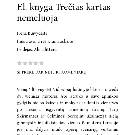
El. knyga Trečias kartas
nemeluoja
Irena Buivydaitė
Iliustravo:
Urtė Kraniauskaitė
Leidėjas:
Alma littera
ŠI PREKĖ DAR NETURI KOMENTARŲ
Vieną šiltą rugsėjį Nidos paplūdimyje likimas suveda
dvi vienišas moteris. Abi ištrūko iš savo aplinkos
gydytis sielos žaizdų ir mokytis jaukintis vienatvės
po neseniai išgyventų asmeninių dramų. Tarp
Skirmantės ir Gelminos beregint užsimezga sielų
giminystė ir įsitaisiusios vienos iš moterų terasoje
jos ima dalytis muilo operų scenarijų vertomis