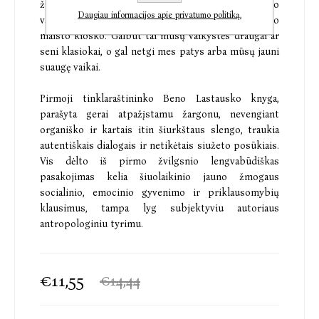
žmones, kuriuos galime sutikti bare penktadienio
Daugiau informacijos apie privatumo politiką.
vakarą, sporto klube ar laukdami eilėje prie greitojo
maisto kiosko. Galbūt tai mūsų vaikystės draugai ar
seni klasiokai, o gal netgi mes patys arba mūsų jauni
suaugę vaikai.
Pirmoji tinklaraštininko Beno Lastausko knyga,
parašyta gerai atpažįstamu žargonu, nevengiant
organiško ir kartais itin šiurkštaus slengo, traukia
autentiškais dialogais ir netikėtais siužeto posūkiais.
Vis dėlto iš pirmo žvilgsnio lengvabūdiškas
pasakojimas kelia šiuolaikinio jauno žmogaus
socialinio, emocinio gyvenimo ir priklausomybių
klausimus, tampa lyg subjektyviu autoriaus
antropologiniu tyrimu.
€11,55
€14,44