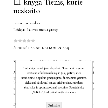
El. knyga Tiems, kurie
neskaito
Benas Lastauskas
Leidėjas:
Laisvės media group
ŠI PREKĖ DAR NETURI KOMENTARŲ
Knygos veikėjai Ofisinis, Rūtelė, Edgaras, Tautvydas
ir Arina gyvena tarp aukštų didmiesčio daugiabučių.
Svetainėje naudojami slapukai. Norėdami pagerinti
Atsitiktinės pažintys, nepasitikėjimas savimi,
svetainės funkcionalumą ir Jūsų patirtį, mes
priklausomybės, lengvų sprendimų paieškos –
naudojame slapukus prisijungimo duomenims įsiminti,
lošimas, alkoholis, dūmai, socialinių tinklų liūnas,
siekdami užtikrinti saugų prisijungimą, rinkdami
statistiką ir optimizuodami svetainę. Spustelėkite
emigracija – knygos veikėjų kasdienybė. Bet visi jie
„Sutinku“, kad priimtumėte slapukus.
svajoja apie kitokį gyvenimą.
„Tiems, kurie neskaito“ – tai pasakojimas apie
Sutinku