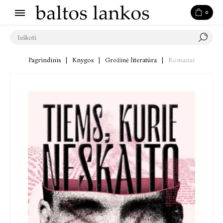
0
Pagrindinis
|
Knygos
|
Grožinė literatūra
|
Romanai